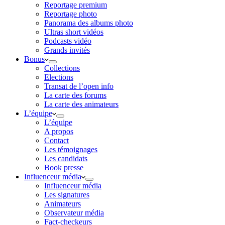
Reportage premium
Reportage photo
Panorama des albums photo
Ultras short vidéos
Podcasts vidéo
Grands invités
Bonus
Collections
Elections
Transat de l’open info
La carte des forums
La carte des animateurs
L’équipe
L’équipe
A propos
Contact
Les témoignages
Les candidats
Book presse
Influenceur média
Influenceur média
Les signatures
Animateurs
Observateur média
Fact-checkeurs