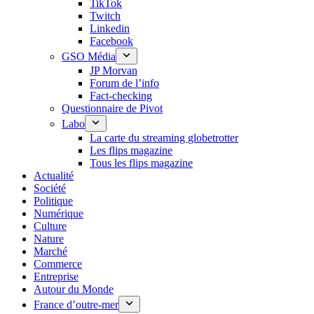
TikTok
Twitch
Linkedin
Facebook
GSO Média
JP Morvan
Forum de l’info
Fact-checking
Questionnaire de Pivot
Labo
La carte du streaming globetrotter
Les flips magazine
Tous les flips magazine
Actualité
Société
Politique
Numérique
Culture
Nature
Marché
Commerce
Entreprise
Autour du Monde
France d’outre-mer