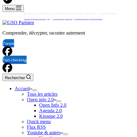
Menu
Rencontre 2026 du GSO Parisien (4ème édition) – In Real Life
2026-08-29 06:00 pm
A La Une
,
Au Top
,
In Real Life
,
Rencontre
Comprendre, décrypter, raconter autrement
Forum
Fact-checking
Rechercher
Accueil
Tous les articles
Open info 2.0
Open Info 2.0
Agenda 2.0
Kiosque 2.0
Quick menu
Flux RSS
Youtube & autres