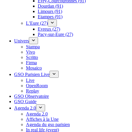
Évry-Courcouronnes (91)
Dourdan (91)
Limours (91)
Etampes (91)
L’Eure (27)
Evreux (27)
Pacy-sur-Eure (27)
Univers
Stampa
Vivo
Scritto
Firma
Mosaico
GSO Parisien Live
Live
OpenRoom
Replay
GSO Observatoire
GSO Guide
Agenda 2.0
Agenda 2.0
Affiches à la Une
Agenda du gso parisien
In real life (event)