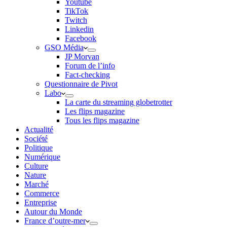
Youtube
TikTok
Twitch
Linkedin
Facebook
GSO Média
JP Morvan
Forum de l’info
Fact-checking
Questionnaire de Pivot
Labo
La carte du streaming globetrotter
Les flips magazine
Tous les flips magazine
Actualité
Société
Politique
Numérique
Culture
Nature
Marché
Commerce
Entreprise
Autour du Monde
France d’outre-mer