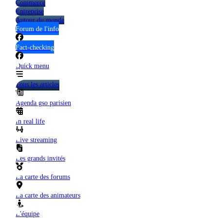
Commerce
Entreprise
Autour du monde
Forum de l'info
Fact-checking
Quick menu
Tous les articles
Agenda gso parisien
In real life
Live streaming
Les grands invités
La carte des forums
La carte des animateurs
L'équipe