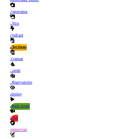
Panorama
Ultra
Podcast
Elections
Transat
Guide
Observatoire
Replay
Open room
Live
Jpmorvan