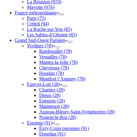
La Réunion (974)
Mayotte (976)
France métropolitaine
Paris (75)
Créteil (94)
La Roche-sur-Yon (85)
Les Sables-d’Olonne (85)
Grand Sud-Ouest Parisien
Yvelines (78)
Rambouillet (78)
Versailles (78)
Mantes-la-Jolie (78)
Chevreuse (78)
Houdan (78)
Montfort l’Amaury (78)
Eure-et-Loir (28)
Chartres (28)
Dreux (28)
Epernon (28)
Maintenon (28)
Auneau-Bleury-Saint-Symphorien (28)
Nogent-le-Roi (28)
Essonne (91)
Évry-Courcouronnes (91)
Dourdan (91)