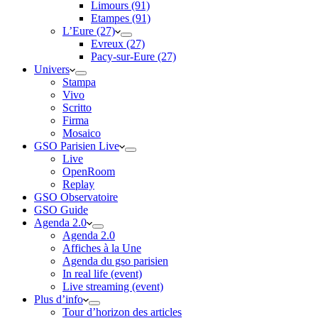
Limours (91)
Etampes (91)
L’Eure (27)
Evreux (27)
Pacy-sur-Eure (27)
Univers
Stampa
Vivo
Scritto
Firma
Mosaico
GSO Parisien Live
Live
OpenRoom
Replay
GSO Observatoire
GSO Guide
Agenda 2.0
Agenda 2.0
Affiches à la Une
Agenda du gso parisien
In real life (event)
Live streaming (event)
Plus d’info
Tour d’horizon des articles