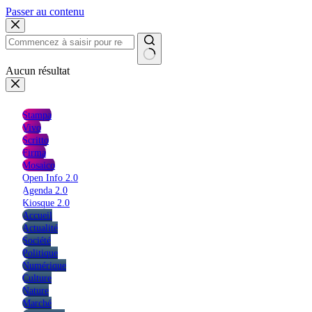
Passer au contenu
Aucun résultat
Stampa
Vivo
Scritto
Firma
Mosaico
Open Info 2.0
Agenda 2.0
Kiosque 2.0
Accueil
Actualité
Société
Politique
Numérique
Culture
Nature
Marché