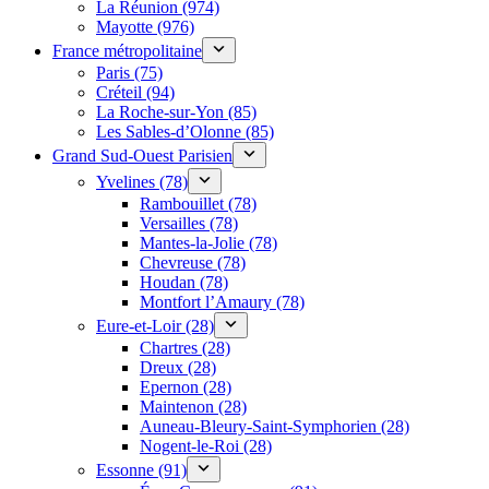
La Réunion (974)
Mayotte (976)
France métropolitaine
Paris (75)
Créteil (94)
La Roche-sur-Yon (85)
Les Sables-d’Olonne (85)
Grand Sud-Ouest Parisien
Yvelines (78)
Rambouillet (78)
Versailles (78)
Mantes-la-Jolie (78)
Chevreuse (78)
Houdan (78)
Montfort l’Amaury (78)
Eure-et-Loir (28)
Chartres (28)
Dreux (28)
Epernon (28)
Maintenon (28)
Auneau-Bleury-Saint-Symphorien (28)
Nogent-le-Roi (28)
Essonne (91)