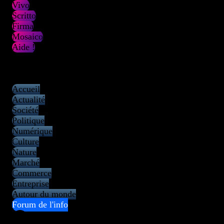
Vivo
Scritto
Firma
Mosaico
Aide !
Open Info 2.0
Agenda 2.0
Kiosque 2.0
Accueil
Actualité
Société
Politique
Numérique
Culture
Nature
Marché
Commerce
Entreprise
Autour du monde
Forum de l'info