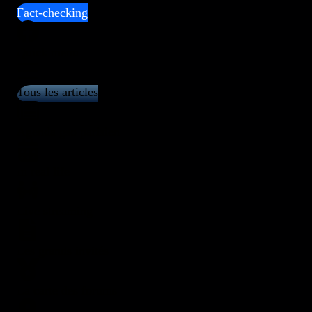
Fact-checking
Quick menu
Tous les articles
Agenda gso parisien
In real life
Live streaming
Les grands invités
La carte des forums