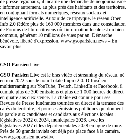
de presse régionaux, il incarne une démarche de néojournalisme
: informer autrement, au plus près des habitants et des territoires,
en conjuguant formats numériques, réseaux sociaux et
intelligence artificielle. Autour de ce triptyque, le réseau Open
Info 2.0 fédère plus de 160 000 membres dans une constellation
de Forums de l'Info citoyens où l'information locale est un bien
commun, générant 10 millions de vues par an. Démarche
bénévole, liberté d'expression.
www.gsoparisien.news
–
En
savoir plus
GSO Parisien Live
GSO Parisien Live
est le bras vidéo et streaming du réseau, né
en mai 2022 sous le nom Totale Impro 2.0. Diffusé en
multistreaming sur YouTube, Twitch, LinkedIn et Facebook, il
cumule plus de 300 émissions et plus de 1 000 heures de direct
en quatre ans d'existence. La chaîne est connue pour ses
Revues de Presse Itinérantes tournées en direct à la terrasse des
cafés du territoire, et pour ses émissions politiques qui donnent
la parole aux candidates et candidats aux élections locales :
législatives 2022 et 2024, municipales 2026, avec les
législatives 2027 et les départementales 2028 en ligne de mire.
Près de 50 grands invités ont déjà pris place face à la caméra.
www.gsoparisien.news/live