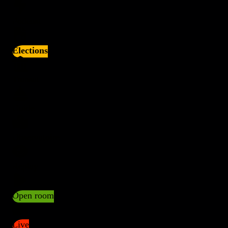
Podcast
Elections
Transat
Guide
Observatoire
Replay
Open room
Live