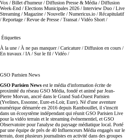
Vox
/
Billet d'humeur
/
Diffusion Presse & Média
/
Diffusion
Week-End
/
Elections Municipales 2026
/
Interview Duo
/
Live
Streaming
/
Magazine
/
Nouvelle
/
Numericus.io
/
Récapitulatif
/
Reportage
/
Revue de Presse
/
Transat
/
Vidéo Short
/
Étiquettes
À la une
/
À ne pas manquer
/
Caricature
/
Diffusion en cours
/
En travaux
/
IA
/
Sur le fil
/
Vidéo
/
GSO Parisien News
GSO Parisien News
est le média d'information écrite de
proximité du réseau GSO Média, fondé et animé par Jean-
Pierre Morvan, ancré dans le Grand Sud-Ouest Parisien
(Yvelines, Essonne, Eure-et-Loir, Eure). Né d'une aventure
numérique démarrée en 2016 depuis Rambouillet, il s'inscrit
dans un écosystème indépendant qui réunit GSO Parisien Live
pour la vidéo terrain et le streaming événementiel, et GSO
Observatoire pour l'analyse du paysage médiatique local. Porté
par une équipe de près de 40 Influenceurs Média engagés sur le
terrain, dont plusieurs journalistes en activité dans des groupes