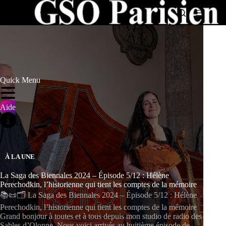
Passer
au
contenu
Quick Menu
Aide
À LA UNE
La Saga des Biennales 2024 – Épisode 5/12 : Hélène
Perechodkin, l’historienne qui tient les comptes de la mémoire
📚📜🗂️ La Saga des Biennales 2024 – Épisode 5/12 : Hélène
Perechodkin, l’historienne qui tient les comptes de la mémoire
Grand bonjour à toutes et à tous depuis mon studio de radio des
Sables d’Olonne. Nous voici arrivés au huitième épisode de