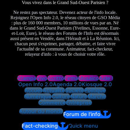
Vous vivez dans le Grand Sud-Ouest Parisien ?
Ne restez pas spectateur. Devenez acteur de l'info locale.
Rejoignez l'Open Info 2.0, le réseau citoyen de GSO Média
: plus de 160 000 membres, 10 millions de vues par an. Né
dans le Grand Sud-Ouest Parisien (Yvelines, Essonne, Eure-
et-Loir, Eure), le réseau des Forums de l'Info est désormais
aussi présent en Vendée, dans l'Hérault et à La Réunion. Ici,
chacun peut s'exprimer, partager, débattre, et faire vivre
l'actualité de sa commune. Animateur, fact-checkeur,
relayeur d'info : à vous de choisir votre rôle.
Stampa
Vivo
Scritto
Firma
Mosaico
Aide !
Open Info 2.0
Agenda 2.0
Kiosque 2.0
Accueil
Actualité
Société
Politique
Numérique
Culture
Nature
Marché
Commerce
Entreprise
Autour du monde
Forum de l'info
Fact-checking
Quick menu