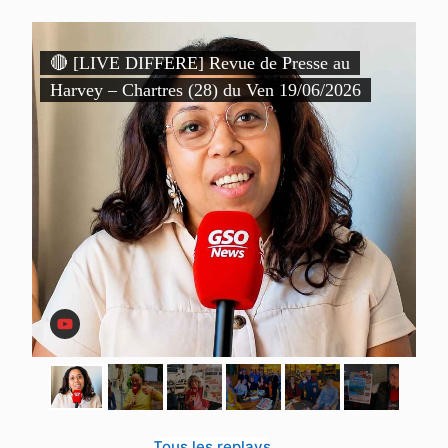
)
🔴 [LIVE DIFFERE] Revue de Presse au

Harvey – Chartres (28) du Ven 19/06/2026
P
D
Tous les replays