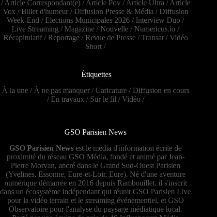
/
Article Correspondant(e)
/
Article Pov
/
Article Ultra
/
Article
Vox
/
Billet d'humeur
/
Diffusion Presse & Média
/
Diffusion
Week-End
/
Elections Municipales 2026
/
Interview Duo
/
Live Streaming
/
Magazine
/
Nouvelle
/
Numericus.io
/
Récapitulatif
/
Reportage
/
Revue de Presse
/
Transat
/
Vidéo
Short
/
Étiquettes
À la une
/
À ne pas manquer
/
Caricature
/
Diffusion en cours
/
En travaux
/
Sur le fil
/
Vidéo
/
GSO Parisien News
GSO Parisien News
est le média d'information écrite de
proximité du réseau GSO Média, fondé et animé par Jean-
Pierre Morvan, ancré dans le Grand Sud-Ouest Parisien
(Yvelines, Essonne, Eure-et-Loir, Eure). Né d'une aventure
numérique démarrée en 2016 depuis Rambouillet, il s'inscrit
dans un écosystème indépendant qui réunit GSO Parisien Live
pour la vidéo terrain et le streaming événementiel, et GSO
Observatoire pour l'analyse du paysage médiatique local.