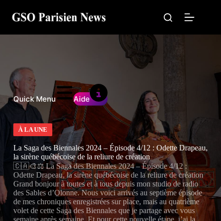
Passer
au
contenu
Quick Menu
Aide
À LA UNE
La Saga des Biennales 2024 – Épisode 4/12 : Odette Drapeau,
la sirène québécoise de la reliure de création
🇨🇦🎨⚖️ La Saga des Biennales 2024 – Épisode 4/12 :
Odette Drapeau, la sirène québécoise de la reliure de création
Grand bonjour à toutes et à tous depuis mon studio de radio
des Sables d’Olonne. Nous voici arrivés au septième épisode
de mes chroniques enregistrées sur place, mais au quatrième
volet de cette Saga des Biennales que je partage avec vous
semaine après semaine. Et pour cette nouvelle étape, j’ai la