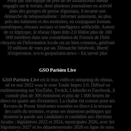
Porté par une équipe de près de 40 Influenceurs Média
engagés sur le terrain, dont plusieurs journalistes en activité
dans des groupes de presse régionaux, il incarne une
démarche de néojournalisme : informer autrement, au plus
près des habitants et des territoires, en conjuguant formats
numériques, réseaux sociaux et intelligence artificielle. Autour
de ce triptyque, le réseau Open Info 2.0 fédère plus de 160
000 membres dans une constellation de Forums de l'Info
citoyens où l'information locale est un bien commun, générant
10 millions de vues par an. Démarche bénévole, liberté
d'expression.
www.gsoparisien.news
–
En savoir plus
GSO Parisien Live
GSO Parisien Live
est le bras vidéo et streaming du réseau,
né en mai 2022 sous le nom Totale Impro 2.0. Diffusé en
multistreaming sur YouTube, Twitch, LinkedIn et Facebook, il
cumule plus de 300 émissions et plus de 1 000 heures de
direct en quatre ans d'existence. La chaîne est connue pour ses
Revues de Presse Itinérantes tournées en direct à la terrasse
des cafés du territoire, et pour ses émissions politiques qui
donnent la parole aux candidates et candidats aux élections
locales : législatives 2022 et 2024, municipales 2026, avec les
législatives 2027 et les départementales 2028 en ligne de mire.