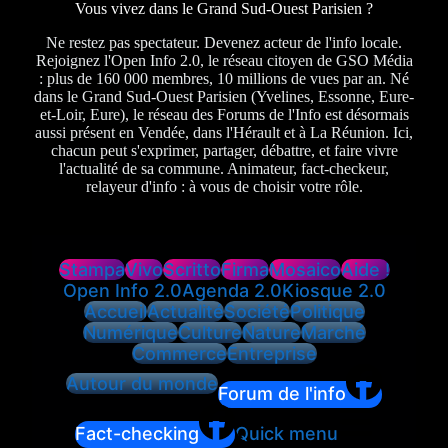
Vous vivez dans le Grand Sud-Ouest Parisien ?
Ne restez pas spectateur. Devenez acteur de l'info locale.
Rejoignez l'Open Info 2.0, le réseau citoyen de GSO Média
: plus de 160 000 membres, 10 millions de vues par an. Né
dans le Grand Sud-Ouest Parisien (Yvelines, Essonne, Eure-
et-Loir, Eure), le réseau des Forums de l'Info est désormais
aussi présent en Vendée, dans l'Hérault et à La Réunion. Ici,
chacun peut s'exprimer, partager, débattre, et faire vivre
l'actualité de sa commune. Animateur, fact-checkeur,
relayeur d'info : à vous de choisir votre rôle.
Stampa
Vivo
Scritto
Firma
Mosaico
Aide !
Open Info 2.0
Agenda 2.0
Kiosque 2.0
Accueil
Actualité
Société
Politique
Numérique
Culture
Nature
Marché
Commerce
Entreprise
Autour du monde
Forum de l'info
Fact-checking
Quick menu