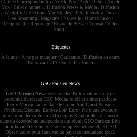
/
Article Correspondant(e)
/
Article Pov
/
Article Ultra
/
Article
Vox
/
Billet d'humeur
/
Diffusion Presse & Média
/
Diffusion
Week-End
/
Elections Municipales 2026
/
Interview Duo
/
Live Streaming
/
Magazine
/
Nouvelle
/
Numericus.io
/
Récapitulatif
/
Reportage
/
Revue de Presse
/
Transat
/
Vidéo
Short
/
Étiquettes
À la une
/
À ne pas manquer
/
Caricature
/
Diffusion en cours
/
En travaux
/
IA
/
Sur le fil
/
Vidéo
/
GSO Parisien News
GSO Parisien News
est le média d'information écrite de
proximité du réseau GSO Média, fondé et animé par Jean-
Pierre Morvan, ancré dans le Grand Sud-Ouest Parisien
(Yvelines, Essonne, Eure-et-Loir, Eure). Né d'une aventure
numérique démarrée en 2016 depuis Rambouillet, il s'inscrit
dans un écosystème indépendant qui réunit GSO Parisien Live
pour la vidéo terrain et le streaming événementiel, et GSO
Observatoire pour l'analyse du paysage médiatique local.