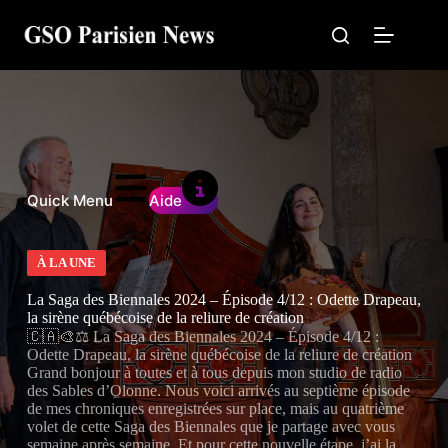
Passer
au
contenu
Quick Menu
Aide
À LA UNE
La Saga des Biennales 2024 – Épisode 4/12 : Odette Drapeau,
la sirène québécoise de la reliure de création
🇨🇦🎨⚖️ La Saga des Biennales 2024 – Épisode 4/12 :
Odette Drapeau, la sirène québécoise de la reliure de création
Grand bonjour à toutes et à tous depuis mon studio de radio
des Sables d’Olonne. Nous voici arrivés au septième épisode
de mes chroniques enregistrées sur place, mais au quatrième
volet de cette Saga des Biennales que je partage avec vous
semaine après semaine. Et pour cette nouvelle étape, j’ai la