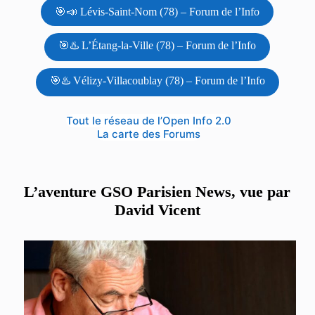
🎯📣 Lévis-Saint-Nom (78) – Forum de l’Info
🎯♨️ L’Étang-la-Ville (78) – Forum de l’Info
🎯♨️ Vélizy-Villacoublay (78) – Forum de l’Info
Tout le réseau de l’Open Info 2.0
La carte des Forums
L’aventure GSO Parisien News, vue par
David Vicent