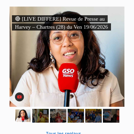
)
🔴 [LIVE DIFFERE] Revue de Presse au

Harvey – Chartres (28) du Ven 19/06/2026
P
D
Tous les replays