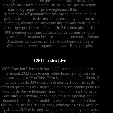
Porté par une équipe de près de 40 Influenceurs Média
engagés sur le terrain, dont plusieurs journalistes en activité
dans des groupes de presse régionaux, il incarne une
démarche de néojournalisme : informer autrement, au plus
près des habitants et des territoires, en conjuguant formats
numériques, réseaux sociaux et intelligence artificielle. Autour
de ce triptyque, le réseau Open Info 2.0 fédère plus de 160
000 membres dans une constellation de Forums de l'Info
citoyens où l'information locale est un bien commun, générant
10 millions de vues par an. Démarche bénévole, liberté
d'expression.
www.gsoparisien.news
–
En savoir plus
GSO Parisien Live
GSO Parisien Live
est le bras vidéo et streaming du réseau,
né en mai 2022 sous le nom Totale Impro 2.0. Diffusé en
multistreaming sur YouTube, Twitch, LinkedIn et Facebook, il
cumule plus de 300 émissions et plus de 1 000 heures de
direct en quatre ans d'existence. La chaîne est connue pour ses
Revues de Presse Itinérantes tournées en direct à la terrasse
des cafés du territoire, et pour ses émissions politiques qui
donnent la parole aux candidates et candidats aux élections
locales : législatives 2022 et 2024, municipales 2026, avec les
législatives 2027 et les départementales 2028 en ligne de mire.