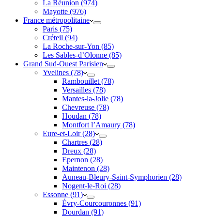
La Réunion (974)
Mayotte (976)
France métropolitaine
Paris (75)
Créteil (94)
La Roche-sur-Yon (85)
Les Sables-d’Olonne (85)
Grand Sud-Ouest Parisien
Yvelines (78)
Rambouillet (78)
Versailles (78)
Mantes-la-Jolie (78)
Chevreuse (78)
Houdan (78)
Montfort l’Amaury (78)
Eure-et-Loir (28)
Chartres (28)
Dreux (28)
Epernon (28)
Maintenon (28)
Auneau-Bleury-Saint-Symphorien (28)
Nogent-le-Roi (28)
Essonne (91)
Évry-Courcouronnes (91)
Dourdan (91)