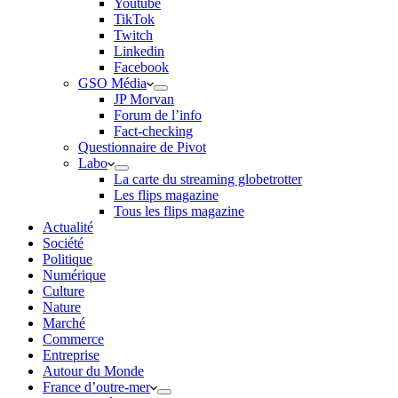
Youtube
TikTok
Twitch
Linkedin
Facebook
GSO Média
JP Morvan
Forum de l’info
Fact-checking
Questionnaire de Pivot
Labo
La carte du streaming globetrotter
Les flips magazine
Tous les flips magazine
Actualité
Société
Politique
Numérique
Culture
Nature
Marché
Commerce
Entreprise
Autour du Monde
France d’outre-mer