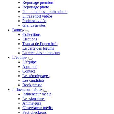
Reportage premium
Reportage photo
Panorama des albums photo
Ultras short vidéos
Podcasts vidéo
Grands invités
Bonus
Collections
Elections
Transat de l’open info
La carte des forums
La carte des animateurs
L’équipe
L’équipe
A propos
Contact
Les témoignages
Les candidats
Book presse
Influenceur média
Influenceur média
Les signatures
Animateurs
Observateur média
Fact-checkeurs