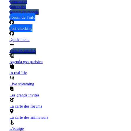
Commerce
Entreprise
Autour du monde
Forum de l'info
Fact-checking
Quick menu
Tous les articles
Agenda gso parisien
In real life
Live streaming
Les grands invités
La carte des forums
La carte des animateurs
L'équipe