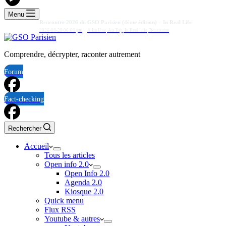
Menu
Rencontre 2026 du GSO Parisien (4ème édition) – In Real Life
2026-08-29 06:00 pm
A La Une
,
Au Top
,
In Real Life
,
Rencontre
Comprendre, décrypter, raconter autrement
Forum
Fact-checking
Rechercher
Accueil
Tous les articles
Open info 2.0
Open Info 2.0
Agenda 2.0
Kiosque 2.0
Quick menu
Flux RSS
Youtube & autres