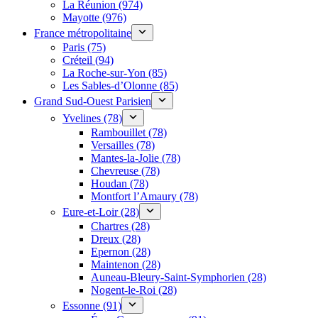
La Réunion (974)
Mayotte (976)
France métropolitaine
Paris (75)
Créteil (94)
La Roche-sur-Yon (85)
Les Sables-d’Olonne (85)
Grand Sud-Ouest Parisien
Yvelines (78)
Rambouillet (78)
Versailles (78)
Mantes-la-Jolie (78)
Chevreuse (78)
Houdan (78)
Montfort l’Amaury (78)
Eure-et-Loir (28)
Chartres (28)
Dreux (28)
Epernon (28)
Maintenon (28)
Auneau-Bleury-Saint-Symphorien (28)
Nogent-le-Roi (28)
Essonne (91)