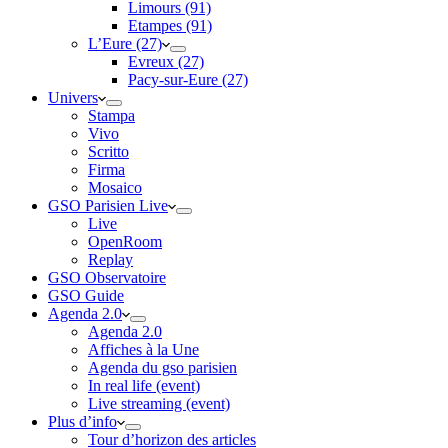
Limours (91)
Etampes (91)
L’Eure (27)
Evreux (27)
Pacy-sur-Eure (27)
Univers
Stampa
Vivo
Scritto
Firma
Mosaico
GSO Parisien Live
Live
OpenRoom
Replay
GSO Observatoire
GSO Guide
Agenda 2.0
Agenda 2.0
Affiches à la Une
Agenda du gso parisien
In real life (event)
Live streaming (event)
Plus d’info
Tour d’horizon des articles