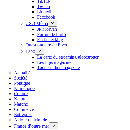
TikTok
Twitch
Linkedin
Facebook
GSO Média
JP Morvan
Forum de l’info
Fact-checking
Questionnaire de Pivot
Labo
La carte du streaming globetrotter
Les flips magazine
Tous les flips magazine
Actualité
Société
Politique
Numérique
Culture
Nature
Marché
Commerce
Entreprise
Autour du Monde
France d’outre-mer