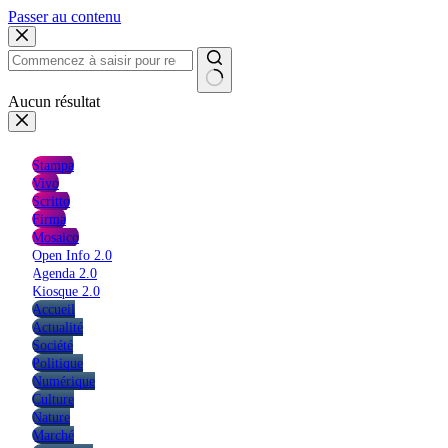
Passer au contenu
Aucun résultat
Stampa
Vivo
Scritto
Firma
Mosaico
Open Info 2.0
Agenda 2.0
Kiosque 2.0
Accueil
Actualité
Société
Politique
Numérique
Culture
Nature
Marché