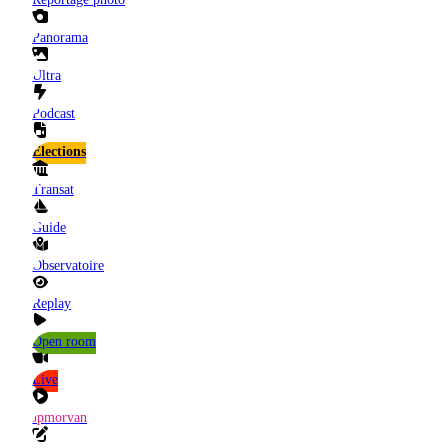
Panorama
Ultra
Podcast
Elections
Transat
Guide
Observatoire
Replay
Open room
Live
Jpmorvan