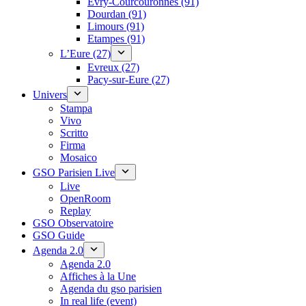
Évry-Courcouronnes (91)
Dourdan (91)
Limours (91)
Etampes (91)
L’Eure (27)
Evreux (27)
Pacy-sur-Eure (27)
Univers
Stampa
Vivo
Scritto
Firma
Mosaico
GSO Parisien Live
Live
OpenRoom
Replay
GSO Observatoire
GSO Guide
Agenda 2.0
Agenda 2.0
Affiches à la Une
Agenda du gso parisien
In real life (event)