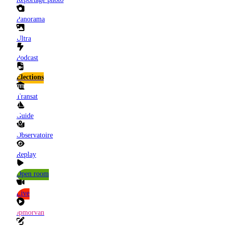
Panorama
Ultra
Podcast
Elections
Transat
Guide
Observatoire
Replay
Open room
Live
Jpmorvan