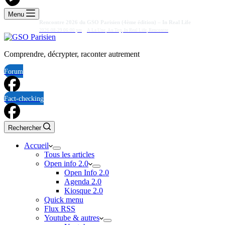
Menu
Rencontre 2026 du GSO Parisien (4ème édition) – In Real Life
2026-08-29 06:00 pm
A La Une
,
Au Top
,
In Real Life
,
Rencontre
Comprendre, décrypter, raconter autrement
Forum
Fact-checking
Rechercher
Accueil
Tous les articles
Open info 2.0
Open Info 2.0
Agenda 2.0
Kiosque 2.0
Quick menu
Flux RSS
Youtube & autres