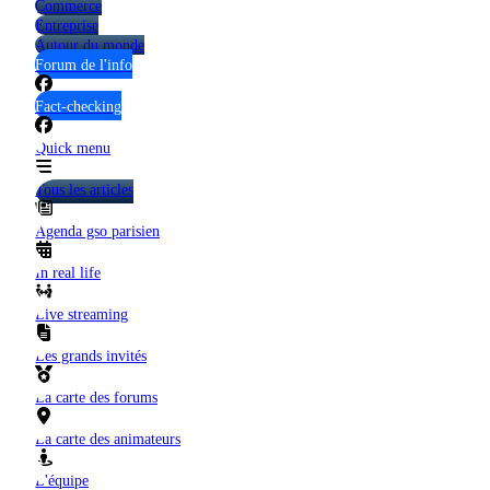
Commerce
Entreprise
Autour du monde
Forum de l'info
Fact-checking
Quick menu
Tous les articles
Agenda gso parisien
In real life
Live streaming
Les grands invités
La carte des forums
La carte des animateurs
L'équipe