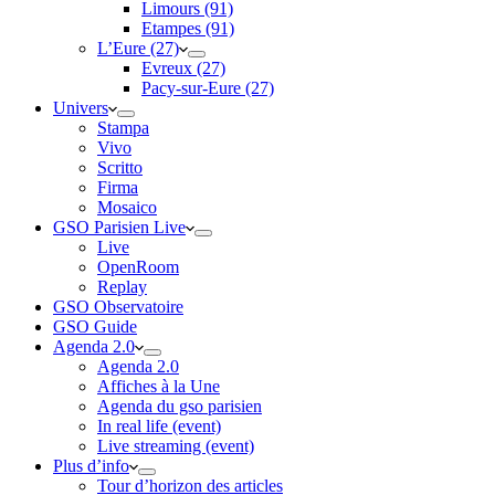
Limours (91)
Etampes (91)
L’Eure (27)
Evreux (27)
Pacy-sur-Eure (27)
Univers
Stampa
Vivo
Scritto
Firma
Mosaico
GSO Parisien Live
Live
OpenRoom
Replay
GSO Observatoire
GSO Guide
Agenda 2.0
Agenda 2.0
Affiches à la Une
Agenda du gso parisien
In real life (event)
Live streaming (event)
Plus d’info
Tour d’horizon des articles