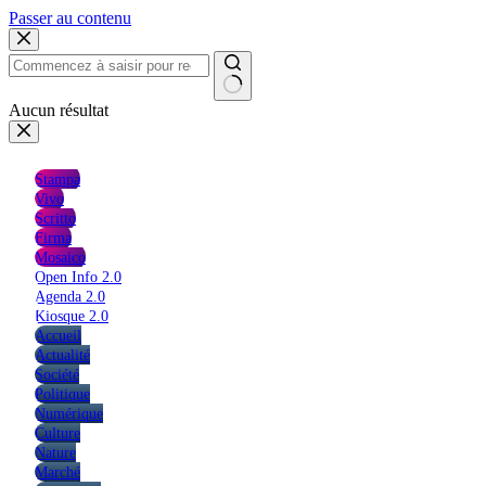
Passer au contenu
Aucun résultat
Stampa
Vivo
Scritto
Firma
Mosaico
Open Info 2.0
Agenda 2.0
Kiosque 2.0
Accueil
Actualité
Société
Politique
Numérique
Culture
Nature
Marché