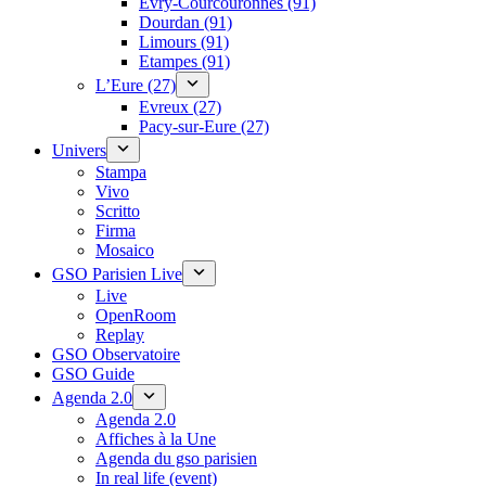
Évry-Courcouronnes (91)
Dourdan (91)
Limours (91)
Etampes (91)
L’Eure (27)
Evreux (27)
Pacy-sur-Eure (27)
Univers
Stampa
Vivo
Scritto
Firma
Mosaico
GSO Parisien Live
Live
OpenRoom
Replay
GSO Observatoire
GSO Guide
Agenda 2.0
Agenda 2.0
Affiches à la Une
Agenda du gso parisien
In real life (event)