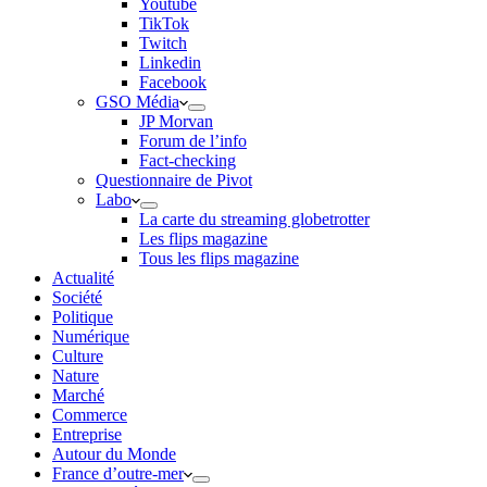
Youtube
TikTok
Twitch
Linkedin
Facebook
GSO Média
JP Morvan
Forum de l’info
Fact-checking
Questionnaire de Pivot
Labo
La carte du streaming globetrotter
Les flips magazine
Tous les flips magazine
Actualité
Société
Politique
Numérique
Culture
Nature
Marché
Commerce
Entreprise
Autour du Monde
France d’outre-mer