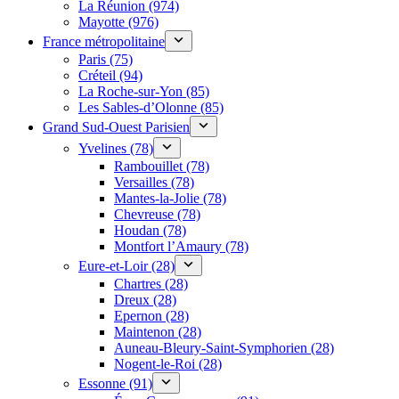
La Réunion (974)
Mayotte (976)
France métropolitaine
Paris (75)
Créteil (94)
La Roche-sur-Yon (85)
Les Sables-d’Olonne (85)
Grand Sud-Ouest Parisien
Yvelines (78)
Rambouillet (78)
Versailles (78)
Mantes-la-Jolie (78)
Chevreuse (78)
Houdan (78)
Montfort l’Amaury (78)
Eure-et-Loir (28)
Chartres (28)
Dreux (28)
Epernon (28)
Maintenon (28)
Auneau-Bleury-Saint-Symphorien (28)
Nogent-le-Roi (28)
Essonne (91)