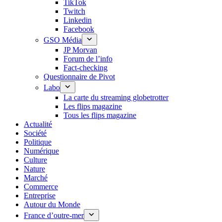
TikTok
Twitch
Linkedin
Facebook
GSO Média
JP Morvan
Forum de l’info
Fact-checking
Questionnaire de Pivot
Labo
La carte du streaming globetrotter
Les flips magazine
Tous les flips magazine
Actualité
Société
Politique
Numérique
Culture
Nature
Marché
Commerce
Entreprise
Autour du Monde
France d’outre-mer