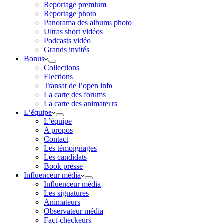
Reportage premium
Reportage photo
Panorama des albums photo
Ultras short vidéos
Podcasts vidéo
Grands invités
Bonus
Collections
Elections
Transat de l’open info
La carte des forums
La carte des animateurs
L’équipe
L’équipe
A propos
Contact
Les témoignages
Les candidats
Book presse
Influenceur média
Influenceur média
Les signatures
Animateurs
Observateur média
Fact-checkeurs