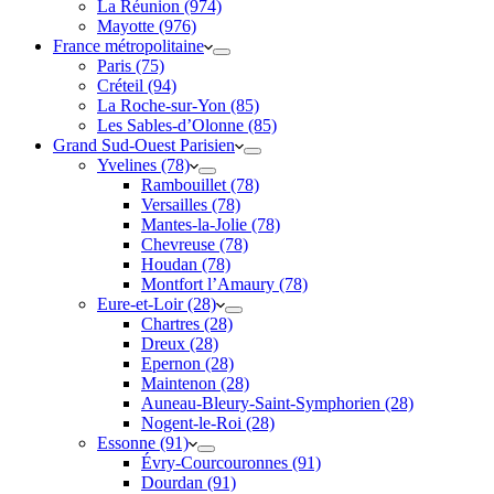
La Réunion (974)
Mayotte (976)
France métropolitaine
Paris (75)
Créteil (94)
La Roche-sur-Yon (85)
Les Sables-d’Olonne (85)
Grand Sud-Ouest Parisien
Yvelines (78)
Rambouillet (78)
Versailles (78)
Mantes-la-Jolie (78)
Chevreuse (78)
Houdan (78)
Montfort l’Amaury (78)
Eure-et-Loir (28)
Chartres (28)
Dreux (28)
Epernon (28)
Maintenon (28)
Auneau-Bleury-Saint-Symphorien (28)
Nogent-le-Roi (28)
Essonne (91)
Évry-Courcouronnes (91)
Dourdan (91)