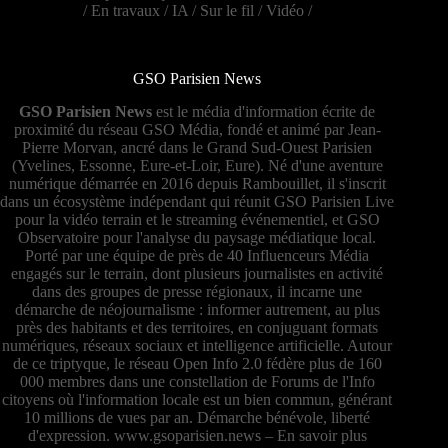
/
En travaux
/
IA
/
Sur le fil
/
Vidéo
/
GSO Parisien News
GSO Parisien News
est le média d'information écrite de
proximité du réseau GSO Média, fondé et animé par Jean-
Pierre Morvan, ancré dans le Grand Sud-Ouest Parisien
(Yvelines, Essonne, Eure-et-Loir, Eure). Né d'une aventure
numérique démarrée en 2016 depuis Rambouillet, il s'inscrit
dans un écosystème indépendant qui réunit GSO Parisien Live
pour la vidéo terrain et le streaming événementiel, et GSO
Observatoire pour l'analyse du paysage médiatique local.
Porté par une équipe de près de 40 Influenceurs Média
engagés sur le terrain, dont plusieurs journalistes en activité
dans des groupes de presse régionaux, il incarne une
démarche de néojournalisme : informer autrement, au plus
près des habitants et des territoires, en conjuguant formats
numériques, réseaux sociaux et intelligence artificielle. Autour
de ce triptyque, le réseau Open Info 2.0 fédère plus de 160
000 membres dans une constellation de Forums de l'Info
citoyens où l'information locale est un bien commun, générant
10 millions de vues par an. Démarche bénévole, liberté
d'expression.
www.gsoparisien.news
–
En savoir plus