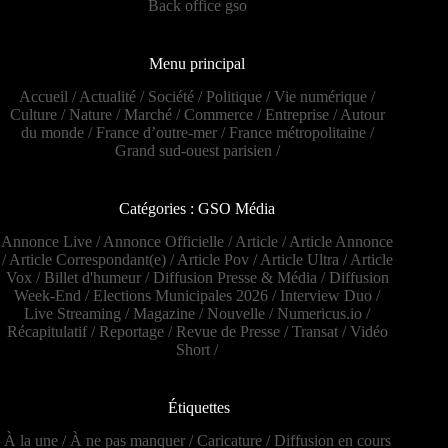
Back office gso
Menu principal
Accueil
/
Actualité
/
Société
/
Politique
/
Vie numérique
/
Culture
/
Nature
/
Marché
/
Commerce
/
Entreprise
/
Autour
du monde
/
France d’outre-mer
/
France métropolitaine
/
Grand sud-ouest parisien
/
Catégories : GSO Média
Annonce Live
/
Annonce Officielle
/
Article
/
Article Annonce
/
Article Correspondant(e)
/
Article Pov
/
Article Ultra
/
Article
Vox
/
Billet d'humeur
/
Diffusion Presse & Média
/
Diffusion
Week-End
/
Elections Municipales 2026
/
Interview Duo
/
Live Streaming
/
Magazine
/
Nouvelle
/
Numericus.io
/
Récapitulatif
/
Reportage
/
Revue de Presse
/
Transat
/
Vidéo
Short
/
Étiquettes
À la une
/
À ne pas manquer
/
Caricature
/
Diffusion en cours