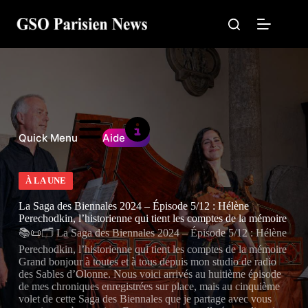
Passer
au
contenu
Quick Menu
Aide
À LA UNE
La Saga des Biennales 2024 – Épisode 5/12 : Hélène
Perechodkin, l’historienne qui tient les comptes de la mémoire
📚📜🗂️ La Saga des Biennales 2024 – Épisode 5/12 : Hélène
Perechodkin, l’historienne qui tient les comptes de la mémoire
Grand bonjour à toutes et à tous depuis mon studio de radio
des Sables d’Olonne. Nous voici arrivés au huitième épisode
de mes chroniques enregistrées sur place, mais au cinquième
volet de cette Saga des Biennales que je partage avec vous