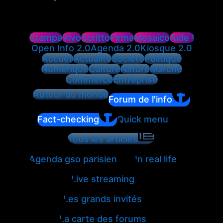
Stampa
Vivo
Scritto
Firma
Mosaico
Aide !
Open Info 2.0
Agenda 2.0
Kiosque 2.0
Accueil
Actualité
Société
Politique
Numérique
Culture
Nature
Marché
Commerce
Entreprise
Autour du monde
Forum de l'info
Fact-checking
Quick menu
Tous les articles
Agenda gso parisien
In real life
Live streaming
Les grands invités
La carte des forums