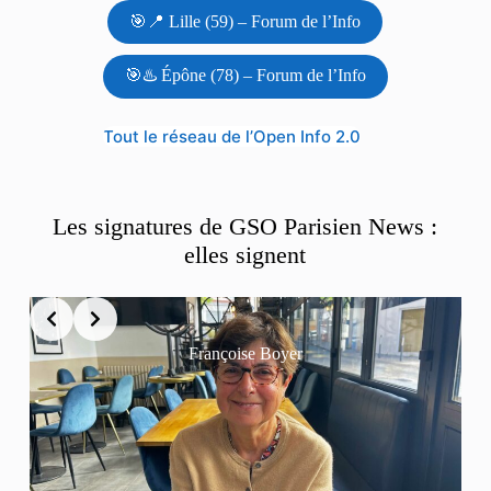
🎯📍 Lille (59) – Forum de l’Info
🎯♨️ Épône (78) – Forum de l’Info
Tout le réseau de l’Open Info 2.0
Les signatures de GSO Parisien News :
elles signent
Françoise Boyer