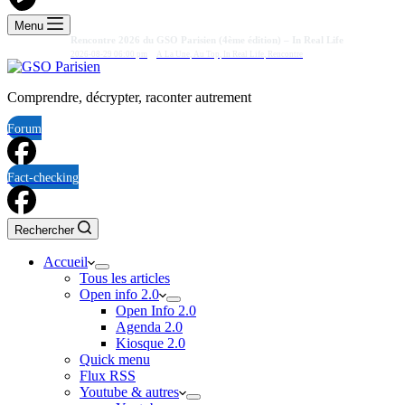
Menu
Rencontre 2026 du GSO Parisien (4ème édition) – In Real Life
2026-08-29 06:00 pm
A La Une
,
Au Top
,
In Real Life
,
Rencontre
Comprendre, décrypter, raconter autrement
Forum
Fact-checking
Rechercher
Accueil
Tous les articles
Open info 2.0
Open Info 2.0
Agenda 2.0
Kiosque 2.0
Quick menu
Flux RSS
Youtube & autres