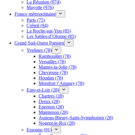
La Réunion (974)
Mayotte (976)
France métropolitaine
Paris (75)
Créteil (94)
La Roche-sur-Yon (85)
Les Sables-d’Olonne (85)
Grand Sud-Ouest Parisien
Yvelines (78)
Rambouillet (78)
Versailles (78)
Mantes-la-Jolie (78)
Chevreuse (78)
Houdan (78)
Montfort l’Amaury (78)
Eure-et-Loir (28)
Chartres (28)
Dreux (28)
Epernon (28)
Maintenon (28)
Auneau-Bleury-Saint-Symphorien (28)
Nogent-le-Roi (28)
Essonne (91)