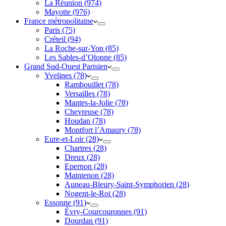
La Réunion (974)
Mayotte (976)
France métropolitaine
Paris (75)
Créteil (94)
La Roche-sur-Yon (85)
Les Sables-d’Olonne (85)
Grand Sud-Ouest Parisien
Yvelines (78)
Rambouillet (78)
Versailles (78)
Mantes-la-Jolie (78)
Chevreuse (78)
Houdan (78)
Montfort l’Amaury (78)
Eure-et-Loir (28)
Chartres (28)
Dreux (28)
Epernon (28)
Maintenon (28)
Auneau-Bleury-Saint-Symphorien (28)
Nogent-le-Roi (28)
Essonne (91)
Évry-Courcouronnes (91)
Dourdan (91)