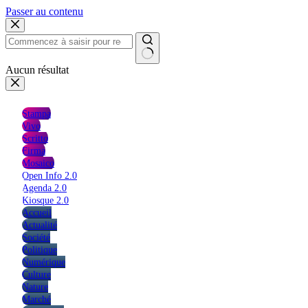
Passer au contenu
Aucun résultat
Stampa
Vivo
Scritto
Firma
Mosaico
Open Info 2.0
Agenda 2.0
Kiosque 2.0
Accueil
Actualité
Société
Politique
Numérique
Culture
Nature
Marché