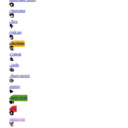
Panorama
Ultra
Podcast
Elections
Transat
Guide
Observatoire
Replay
Open room
Live
Jpmorvan