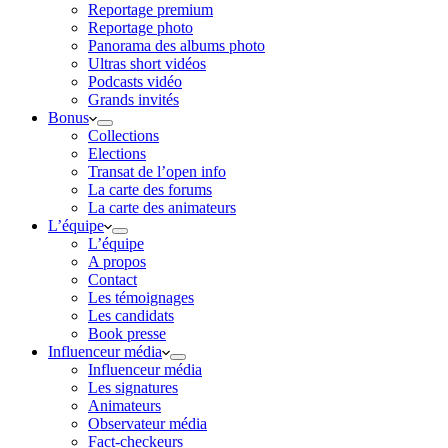
Reportage premium
Reportage photo
Panorama des albums photo
Ultras short vidéos
Podcasts vidéo
Grands invités
Bonus
Collections
Elections
Transat de l’open info
La carte des forums
La carte des animateurs
L’équipe
L’équipe
A propos
Contact
Les témoignages
Les candidats
Book presse
Influenceur média
Influenceur média
Les signatures
Animateurs
Observateur média
Fact-checkeurs