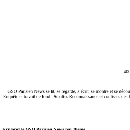
400
GSO Parisien News se lit, se regarde, s’écrit, se montre et se décou
Enquête et travail de fond :
Scritto
. Reconnaissance et coulisses des 
Explorez le GSO Parisien News par thème