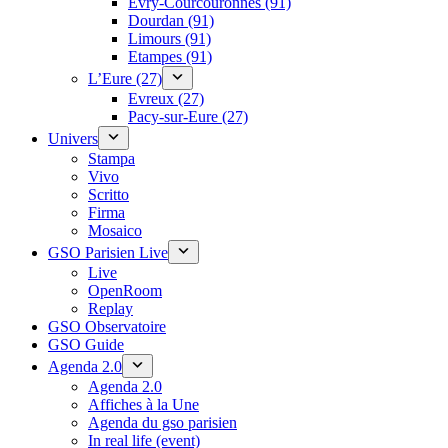
Évry-Courcouronnes (91)
Dourdan (91)
Limours (91)
Etampes (91)
L’Eure (27)
Evreux (27)
Pacy-sur-Eure (27)
Univers
Stampa
Vivo
Scritto
Firma
Mosaico
GSO Parisien Live
Live
OpenRoom
Replay
GSO Observatoire
GSO Guide
Agenda 2.0
Agenda 2.0
Affiches à la Une
Agenda du gso parisien
In real life (event)