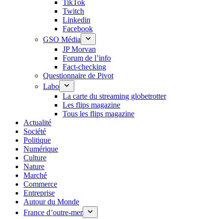
TikTok
Twitch
Linkedin
Facebook
GSO Média
JP Morvan
Forum de l’info
Fact-checking
Questionnaire de Pivot
Labo
La carte du streaming globetrotter
Les flips magazine
Tous les flips magazine
Actualité
Société
Politique
Numérique
Culture
Nature
Marché
Commerce
Entreprise
Autour du Monde
France d’outre-mer