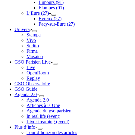
Limours (91)
Etampes (91)
L’Eure (27)
Evreux (27)
Pacy-sur-Eure (27)
Univers
Stampa
Vivo
Scritto
Firma
Mosaico
GSO Parisien Live
Live
OpenRoom
Replay
GSO Observatoire
GSO Guide
Agenda 2.0
Agenda 2.0
Affiches à la Une
Agenda du gso parisien
In real life (event)
Live streaming (event)
Plus d’info
Tour d’horizon des articles