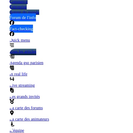
Commerce
Entreprise
Autour du monde
Forum de l'info
Fact-checking
Quick menu
Tous les articles
Agenda gso parisien
In real life
Live streaming
Les grands invités
La carte des forums
La carte des animateurs
L'équipe