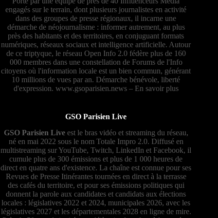
Porté par une équipe de près de 40 Influenceurs Média
engagés sur le terrain, dont plusieurs journalistes en activité
dans des groupes de presse régionaux, il incarne une
démarche de néojournalisme : informer autrement, au plus
près des habitants et des territoires, en conjuguant formats
numériques, réseaux sociaux et intelligence artificielle. Autour
de ce triptyque, le réseau Open Info 2.0 fédère plus de 160
000 membres dans une constellation de Forums de l'Info
citoyens où l'information locale est un bien commun, générant
10 millions de vues par an. Démarche bénévole, liberté
d'expression.
www.gsoparisien.news
–
En savoir plus
GSO Parisien Live
GSO Parisien Live
est le bras vidéo et streaming du réseau,
né en mai 2022 sous le nom Totale Impro 2.0. Diffusé en
multistreaming sur YouTube, Twitch, LinkedIn et Facebook, il
cumule plus de 300 émissions et plus de 1 000 heures de
direct en quatre ans d'existence. La chaîne est connue pour ses
Revues de Presse Itinérantes tournées en direct à la terrasse
des cafés du territoire, et pour ses émissions politiques qui
donnent la parole aux candidates et candidats aux élections
locales : législatives 2022 et 2024, municipales 2026, avec les
législatives 2027 et les départementales 2028 en ligne de mire.