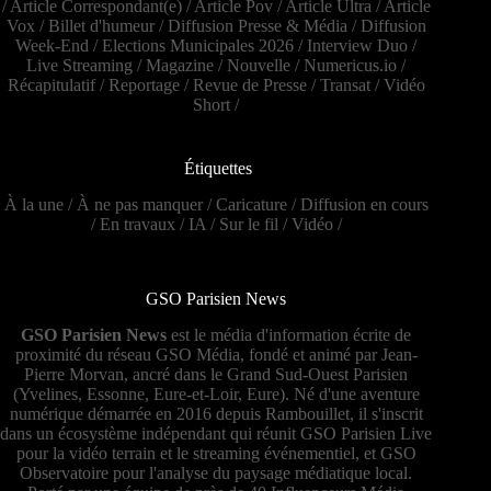
/
Article Correspondant(e)
/
Article Pov
/
Article Ultra
/
Article
Vox
/
Billet d'humeur
/
Diffusion Presse & Média
/
Diffusion
Week-End
/
Elections Municipales 2026
/
Interview Duo
/
Live Streaming
/
Magazine
/
Nouvelle
/
Numericus.io
/
Récapitulatif
/
Reportage
/
Revue de Presse
/
Transat
/
Vidéo
Short
/
Étiquettes
À la une
/
À ne pas manquer
/
Caricature
/
Diffusion en cours
/
En travaux
/
IA
/
Sur le fil
/
Vidéo
/
GSO Parisien News
GSO Parisien News
est le média d'information écrite de
proximité du réseau GSO Média, fondé et animé par Jean-
Pierre Morvan, ancré dans le Grand Sud-Ouest Parisien
(Yvelines, Essonne, Eure-et-Loir, Eure). Né d'une aventure
numérique démarrée en 2016 depuis Rambouillet, il s'inscrit
dans un écosystème indépendant qui réunit GSO Parisien Live
pour la vidéo terrain et le streaming événementiel, et GSO
Observatoire pour l'analyse du paysage médiatique local.