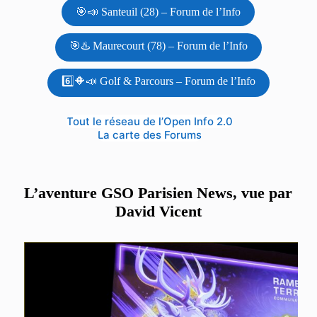
🎯📣 Santeuil (28) – Forum de l’Info
🎯♨️ Maurecourt (78) – Forum de l’Info
6️⃣🔶📣 Golf & Parcours – Forum de l’Info
Tout le réseau de l’Open Info 2.0
La carte des Forums
L’aventure GSO Parisien News, vue par
David Vicent