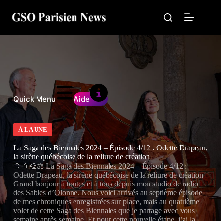
Passer
au
contenu
Quick Menu
Aide
À LA UNE
La Saga des Biennales 2024 – Épisode 4/12 : Odette Drapeau,
la sirène québécoise de la reliure de création
🇨🇦🎨⚖️ La Saga des Biennales 2024 – Épisode 4/12 :
Odette Drapeau, la sirène québécoise de la reliure de création
Grand bonjour à toutes et à tous depuis mon studio de radio
des Sables d’Olonne. Nous voici arrivés au septième épisode
de mes chroniques enregistrées sur place, mais au quatrième
volet de cette Saga des Biennales que je partage avec vous
semaine après semaine. Et pour cette nouvelle étape, j’ai la