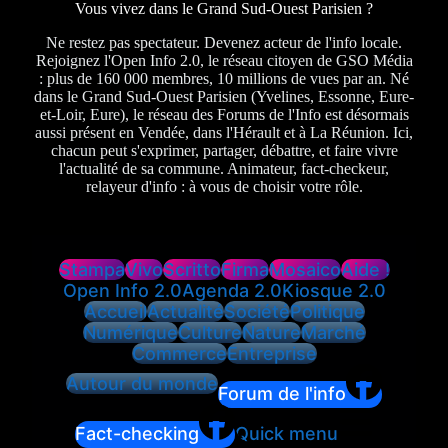
Vous vivez dans le Grand Sud-Ouest Parisien ?
Ne restez pas spectateur. Devenez acteur de l'info locale.
Rejoignez l'Open Info 2.0, le réseau citoyen de GSO Média
: plus de 160 000 membres, 10 millions de vues par an. Né
dans le Grand Sud-Ouest Parisien (Yvelines, Essonne, Eure-
et-Loir, Eure), le réseau des Forums de l'Info est désormais
aussi présent en Vendée, dans l'Hérault et à La Réunion. Ici,
chacun peut s'exprimer, partager, débattre, et faire vivre
l'actualité de sa commune. Animateur, fact-checkeur,
relayeur d'info : à vous de choisir votre rôle.
Stampa
Vivo
Scritto
Firma
Mosaico
Aide !
Open Info 2.0
Agenda 2.0
Kiosque 2.0
Accueil
Actualité
Société
Politique
Numérique
Culture
Nature
Marché
Commerce
Entreprise
Autour du monde
Forum de l'info
Fact-checking
Quick menu