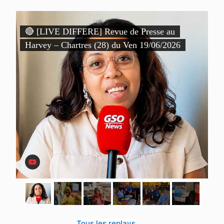
)
🔴 [LIVE DIFFERE] Revue de Presse au

Harvey – Chartres (28) du Ven 19/06/2026
P
D
Tous les replays