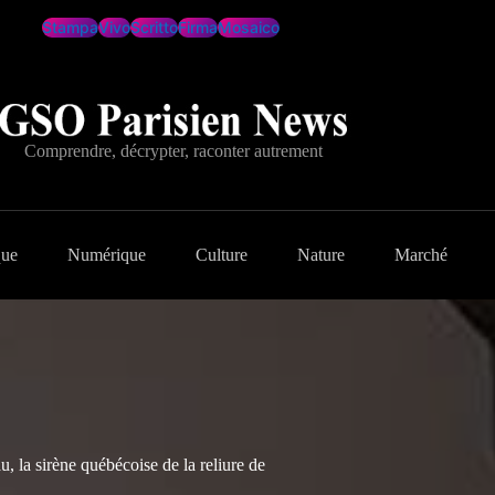
Stampa
Vivo
Scritto
Firma
Mosaico
Comprendre, décrypter, raconter autrement
que
Numérique
Culture
Nature
Marché
 la sirène québécoise de la reliure de