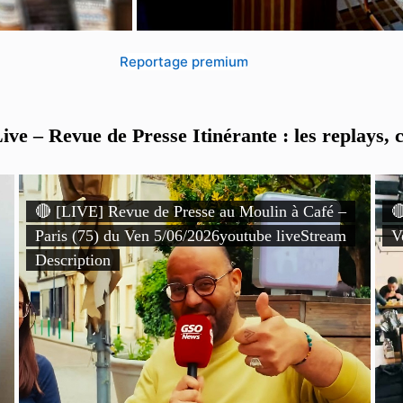
Reportage premium
ve – Revue de Presse Itinérante : les replays, c
🔴 [LIVE] Revue de Presse au Moulin à Café –

Paris (75) du Ven 5/06/2026youtube liveStream
V
Description