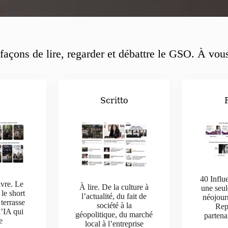
façons de lire, regarder et débattre le GSO. À vous
o
Scritto
40 Influ
ivre. Le
À lire. De la culture à
une seul
 le short
l’actualité, du fait de
néojour
 terrasse
société à la
Rep
l’IA qui
géopolitique, du marché
parten
e
local à l’entreprise