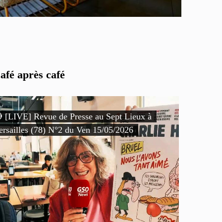
afé après café
 [LIVE] Revue de Presse au Sept Lieux à
ersailles (78) N°2 du Ven 15/05/2026