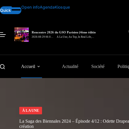
Passer
Open info
Agenda
Kiosque
au
Quick
contenu
Rencontre 2026 du GSO Parisien (4ème édition)
– In Real Life
2026-08-29 06:00
A La Une
,
Au Top
,
In Real Life
,
pm
Rencontre
Accueil
Actualité
Société
Politi
À LA UNE
La Saga des Biennales 2024 – Épisode 4/12 : Odette Drapeau,
création