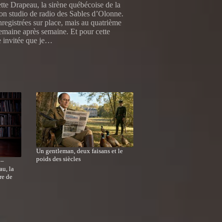
te Drapeau, la sirène québécoise de la
mon studio de radio des Sables d’Olonne.
registrées sur place, mais au quatrième
semaine après semaine. Et pour cette
e invitée que je…
Un gentleman, deux faisans et le
poids des siècles
 –
au, la
re de