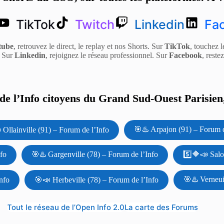
TikTok
Twitch
Linkedin
Fa
tube
, retrouvez le direct, le replay et nos Shorts. Sur
TikTok
, touchez l
. Sur
Linkedin
, rejoignez le réseau professionnel. Sur
Facebook
, reste
e l’Info citoyens du Grand Sud-Ouest Parisien,
🎯♨️ Arpajon (91) – Forum d
 Ollainville (91) – Forum de l’Info
nfo
🎯♨️ Gargenville (78) – Forum de l’Info
5️⃣🔶📣 Salo
🎯♨️ Verneui
nfo
🎯📣 Herbeville (78) – Forum de l’Info
Tout le réseau de l’Open Info 2.0
La carte des Forums