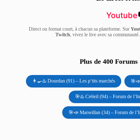
Youtube
Direct ou format court, à chacun sa plateforme. Sur
You
Twitch
, vivez le live avec sa communauté
Plus de 400 Forums d
👩‍🍳♨️ Dourdan (91) – Les p’tits marchés
🎯📣
🎯♨️ Créteil (94) – Forum de l’I
🎯📣 Marseillan (34) – Forum de l’I