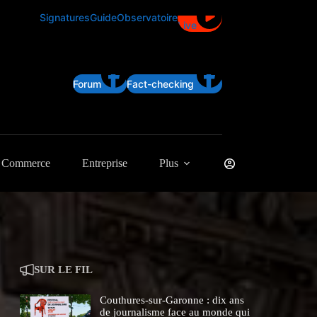
Signatures
Guide
Observatoire
Live
Forum
Fact-checking
Commerce
Entreprise
Plus
SUR LE FIL
Couthures-sur-Garonne : dix ans
de journalisme face au monde qui