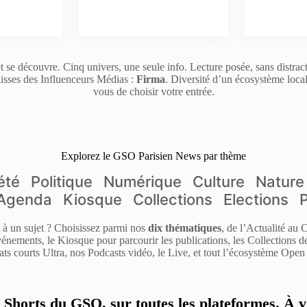
t se découvre. Cinq univers, une seule info. Lecture posée, sans distrac
isses des Influenceurs Médias :
Firma
. Diversité d’un écosystème loca
vous de choisir votre entrée.
Explorez le GSO Parisien News par thème
été
Politique
Numérique
Culture
Nature
Agenda
Kiosque
Collections
Elections
it à un sujet ? Choisissez parmi nos
dix thématiques
, de l’Actualité au
énements, le Kiosque pour parcourir les publications, les Collections 
ats courts Ultra, nos Podcasts vidéo, le Live, et tout l’écosystème Open 
s Shorts du GSO, sur toutes les plateformes. À v