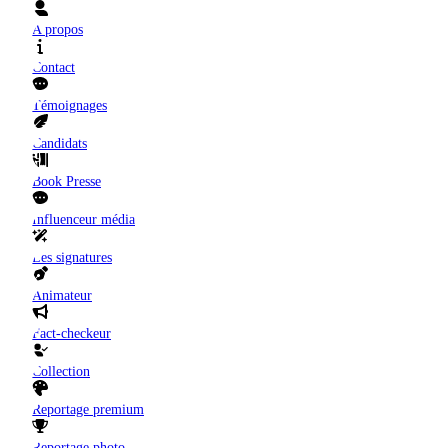
A propos
Contact
Témoignages
Candidats
Book Presse
Influenceur média
Les signatures
Animateur
Fact-checkeur
Collection
Reportage premium
Reportage photo