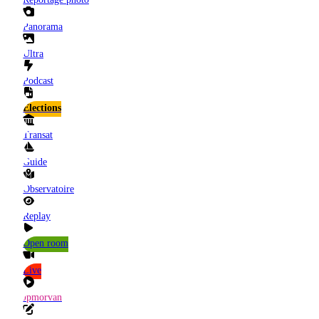
Panorama
Ultra
Podcast
Elections
Transat
Guide
Observatoire
Replay
Open room
Live
Jpmorvan