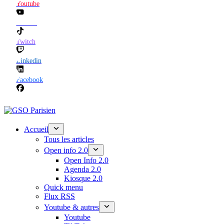
Youtube
TikTok
Twitch
Linkedin
Facebook
Accueil
Tous les articles
Open info 2.0
Open Info 2.0
Agenda 2.0
Kiosque 2.0
Quick menu
Flux RSS
Youtube & autres
Youtube