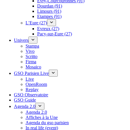
Évry-Courcouronnes (91)
Dourdan (91)
Limours (91)
Etampes (91)
L’Eure (27)
Evreux (27)
Pacy-sur-Eure (27)
Univers
Stampa
Vivo
Scritto
Firma
Mosaico
GSO Parisien Live
Live
OpenRoom
Replay
GSO Observatoire
GSO Guide
Agenda 2.0
Agenda 2.0
Affiches à la Une
Agenda du gso parisien
In real life (event)