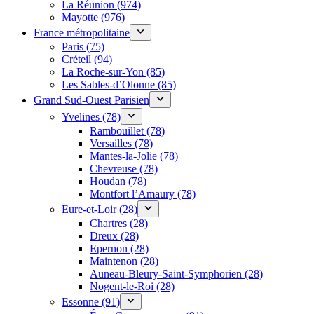
La Réunion (974)
Mayotte (976)
France métropolitaine
Paris (75)
Créteil (94)
La Roche-sur-Yon (85)
Les Sables-d’Olonne (85)
Grand Sud-Ouest Parisien
Yvelines (78)
Rambouillet (78)
Versailles (78)
Mantes-la-Jolie (78)
Chevreuse (78)
Houdan (78)
Montfort l’Amaury (78)
Eure-et-Loir (28)
Chartres (28)
Dreux (28)
Epernon (28)
Maintenon (28)
Auneau-Bleury-Saint-Symphorien (28)
Nogent-le-Roi (28)
Essonne (91)