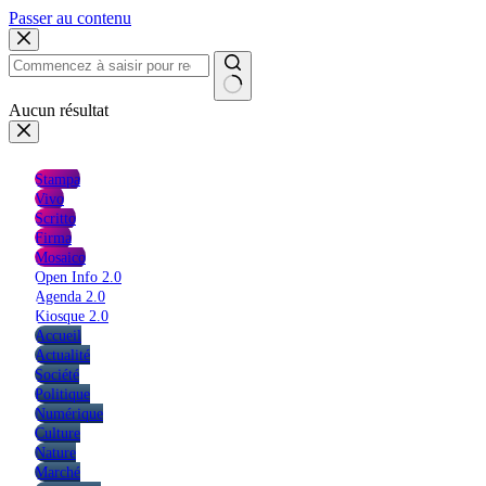
Passer au contenu
Aucun résultat
Stampa
Vivo
Scritto
Firma
Mosaico
Open Info 2.0
Agenda 2.0
Kiosque 2.0
Accueil
Actualité
Société
Politique
Numérique
Culture
Nature
Marché