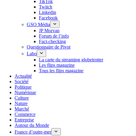
TikTok
Twitch
Linkedin
Facebook
GSO Média
JP Morvan
Forum de l’info
Fact-checking
Questionnaire de Pivot
Labo
La carte du streaming globetrotter
Les flips magazine
Tous les flips magazine
Actualité
Société
Politique
Numérique
Culture
Nature
Marché
Commerce
Entreprise
Autour du Monde
France d’outre-mer