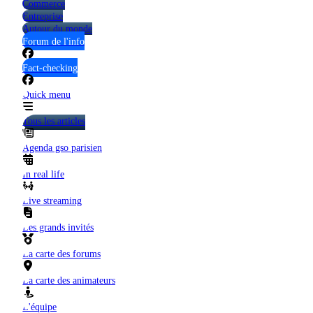
Commerce
Entreprise
Autour du monde
Forum de l'info
Fact-checking
Quick menu
Tous les articles
Agenda gso parisien
In real life
Live streaming
Les grands invités
La carte des forums
La carte des animateurs
L'équipe