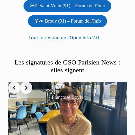
🎯♨️ Saint-Vrain (91) – Forum de l’Info
🎯📣 Brouy (91) – Forum de l’Info
Tout le réseau de l’Open Info 2.0
Les signatures de GSO Parisien News :
elles signent
Françoise Boyer