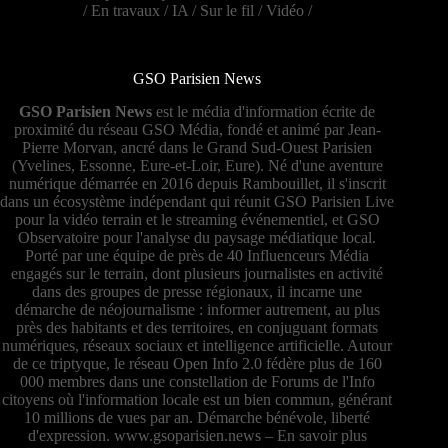
/
En travaux
/
IA
/
Sur le fil
/
Vidéo
/
GSO Parisien News
GSO Parisien News
est le média d'information écrite de
proximité du réseau GSO Média, fondé et animé par Jean-
Pierre Morvan, ancré dans le Grand Sud-Ouest Parisien
(Yvelines, Essonne, Eure-et-Loir, Eure). Né d'une aventure
numérique démarrée en 2016 depuis Rambouillet, il s'inscrit
dans un écosystème indépendant qui réunit GSO Parisien Live
pour la vidéo terrain et le streaming événementiel, et GSO
Observatoire pour l'analyse du paysage médiatique local.
Porté par une équipe de près de 40 Influenceurs Média
engagés sur le terrain, dont plusieurs journalistes en activité
dans des groupes de presse régionaux, il incarne une
démarche de néojournalisme : informer autrement, au plus
près des habitants et des territoires, en conjuguant formats
numériques, réseaux sociaux et intelligence artificielle. Autour
de ce triptyque, le réseau Open Info 2.0 fédère plus de 160
000 membres dans une constellation de Forums de l'Info
citoyens où l'information locale est un bien commun, générant
10 millions de vues par an. Démarche bénévole, liberté
d'expression.
www.gsoparisien.news
–
En savoir plus