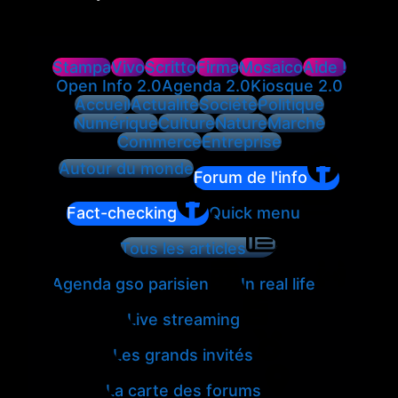
Stampa
Vivo
Scritto
Firma
Mosaico
Aide !
Open Info 2.0
Agenda 2.0
Kiosque 2.0
Accueil
Actualité
Société
Politique
Numérique
Culture
Nature
Marché
Commerce
Entreprise
Autour du monde
Forum de l'info
Fact-checking
Quick menu
Tous les articles
Agenda gso parisien
In real life
Live streaming
Les grands invités
La carte des forums