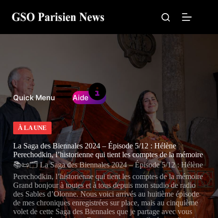
Passer
au
contenu
Quick Menu
Aide
À LA UNE
La Saga des Biennales 2024 – Épisode 5/12 : Hélène
Perechodkin, l’historienne qui tient les comptes de la mémoire
📚📜🗂️ La Saga des Biennales 2024 – Épisode 5/12 : Hélène
Perechodkin, l’historienne qui tient les comptes de la mémoire
Grand bonjour à toutes et à tous depuis mon studio de radio
des Sables d’Olonne. Nous voici arrivés au huitième épisode
de mes chroniques enregistrées sur place, mais au cinquième
volet de cette Saga des Biennales que je partage avec vous