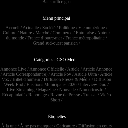
Back office gso
Menu principal
Accueil
/
Actualité
/
Société
/
Politique
/
Vie numérique
/
Culture
/
Nature
/
Marché
/
Commerce
/
Entreprise
/
Autour
du monde
/
France d’outre-mer
/
France métropolitaine
/
Grand sud-ouest parisien
/
Catégories : GSO Média
Annonce Live
/
Annonce Officielle
/
Article
/
Article Annonce
/
Article Correspondant(e)
/
Article Pov
/
Article Ultra
/
Article
Vox
/
Billet d'humeur
/
Diffusion Presse & Média
/
Diffusion
Week-End
/
Elections Municipales 2026
/
Interview Duo
/
Live Streaming
/
Magazine
/
Nouvelle
/
Numericus.io
/
Récapitulatif
/
Reportage
/
Revue de Presse
/
Transat
/
Vidéo
Short
/
Étiquettes
À la une
/
À ne pas manquer
/
Caricature
/
Diffusion en cours