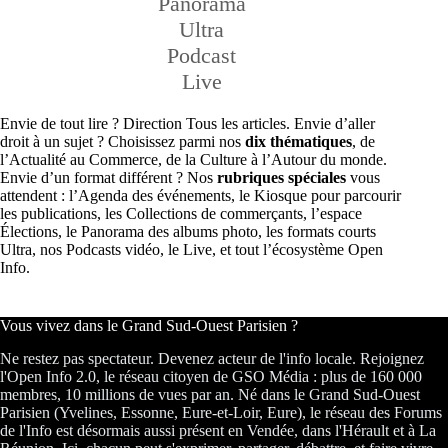
Panorama
Ultra
Podcast
Live
Envie de tout lire ? Direction Tous les articles. Envie d’aller
droit à un sujet ? Choisissez parmi nos
dix thématiques
, de
l’Actualité au Commerce, de la Culture à l’Autour du monde.
Envie d’un format différent ? Nos
rubriques spéciales
vous
attendent : l’Agenda des événements, le Kiosque pour parcourir
les publications, les Collections de commerçants, l’espace
Élections, le Panorama des albums photo, les formats courts
Ultra, nos Podcasts vidéo, le Live, et tout l’écosystème Open
Info.
Vous vivez dans le Grand Sud-Ouest Parisien ?
Ne restez pas spectateur. Devenez acteur de l'info locale. Rejoignez
l'Open Info 2.0, le réseau citoyen de GSO Média : plus de 160 000
membres, 10 millions de vues par an. Né dans le Grand Sud-Ouest
Parisien (Yvelines, Essonne, Eure-et-Loir, Eure), le réseau des Forums
de l'Info est désormais aussi présent en Vendée, dans l'Hérault et à La