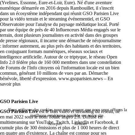
(Yvelines, Essonne, Eure-et-Loir, Eure). Né d'une aventure
numérique démarrée en 2016 depuis Rambouillet, il s'inscrit
dans un écosystème indépendant qui réunit GSO Parisien Live
pour la vidéo terrain et le streaming événementiel, et GSO
Observatoire pour l'analyse du paysage médiatique local. Porté
par une équipe de près de 40 Influenceurs Média engagés sur le
terrain, dont plusieurs journalistes en activité dans des groupes
de presse régionaux, il incarne une démarche de néojournalisme
: informer autrement, au plus près des habitants et des territoires,
en conjuguant formats numériques, réseaux sociaux et
intelligence artificielle. Autour de ce triptyque, le réseau Open
Info 2.0 fédère plus de 160 000 membres dans une constellation
de Forums de l'Info citoyens où l'information locale est un bien
commun, générant 10 millions de vues par an. Démarche
bénévole, liberté d'expression.
www.gsoparisien.news
–
En
savoir plus
GSO Parisien Live
Nous utilisons des cookies pour nous assurer que nous vous offrons la
GSO Parisien Live
est le bras vidéo et streaming du réseau, né
meilleure expérience possible sur notre site.
en mai 2022 sous le nom Totale Impro 2.0. Diffusé en
multistreaming sur YouTube, Twitch, LinkedIn et Facebook, il
Accepter
Refuser
cumule plus de 300 émissions et plus de 1 000 heures de direct
en quatre ans d'existence. La chaîne est connue pour ses