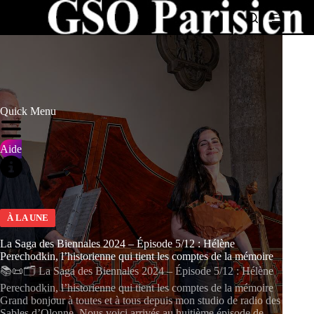
Passer
au
contenu
Quick Menu
Aide
À LA UNE
La Saga des Biennales 2024 – Épisode 5/12 : Hélène
Perechodkin, l’historienne qui tient les comptes de la mémoire
📚📜🗂️ La Saga des Biennales 2024 – Épisode 5/12 : Hélène
Perechodkin, l’historienne qui tient les comptes de la mémoire
Grand bonjour à toutes et à tous depuis mon studio de radio des
Sables d’Olonne. Nous voici arrivés au huitième épisode de