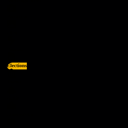
Reportage photo
Panorama
Ultra
Podcast
Elections
Transat
Guide
Observatoire