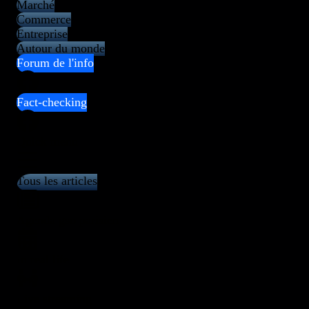
Marché
Commerce
Entreprise
Autour du monde
Forum de l'info
Fact-checking
Quick menu
Tous les articles
Agenda gso parisien
In real life
Live streaming