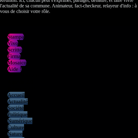
Réunion. Ici, chacun peut s'exprimer, partager, débattre, et faire vivre
l'actualité de sa commune. Animateur, fact-checkeur, relayeur d'info : à
vous de choisir votre rôle.
Stampa
Vivo
Scritto
Firma
Mosaico
Aide !
Open Info 2.0
Agenda 2.0
Kiosque 2.0
Accueil
Actualité
Société
Politique
Numérique
Culture
Nature