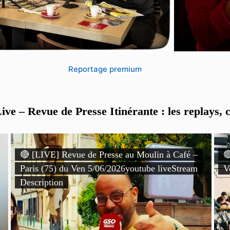
Reportage premium
ve – Revue de Presse Itinérante : les replays, c
🔴 [LIVE] Revue de Presse au Moulin à Café –

Paris (75) du Ven 5/06/2026youtube liveStream
V
Description