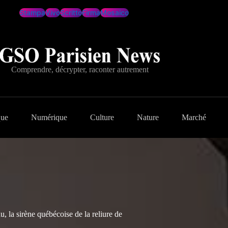
Stampa
Vivo
Scritto
Firma
Mosaico
Comprendre, décrypter, raconter autrement
que
Numérique
Culture
Nature
Marché
 la sirène québécoise de la reliure de