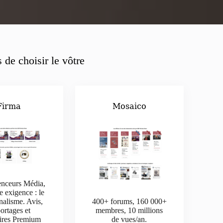
 de choisir le vôtre
Firma
Mosaico
enceurs Média,
e exigence : le
nalisme. Avis,
400+ forums, 160 000+
ortages et
membres, 10 millions
aires Premium
de vues/an.