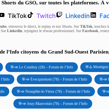
s Shorts du GSO, sur toutes les plateformes. À v
TikTok
Twitch
Linkedin
Fa
tube
, retrouvez le direct, le replay et nos Shorts. Sur
TikTok
, touchez l
. Sur
Linkedin
, rejoignez le réseau professionnel. Sur
Facebook
, reste
e l’Info citoyens du Grand Sud-Ouest Parisien,
🎯♨️ Montigny-
🎯📣 Le Coudray (28) – Forum de l’Info
l’Info
🎯📣 Évecquemont (78) – Forum de l’Info
🎯📣 H
nfo
🎯📣 Neauphle-le-Vieux (78) – Forum de l’Info
🎯📣
🎯📣 Jouy-Mauvoisin (78) – Forum de l’Info