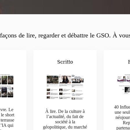
façons de lire, regarder et débattre le GSO. À vous
o
Scritto
40 Influ
ivre. Le
À lire. De la culture à
une seul
 le short
l’actualité, du fait de
néojour
 terrasse
société à la
Rep
l’IA qui
géopolitique, du marché
parten