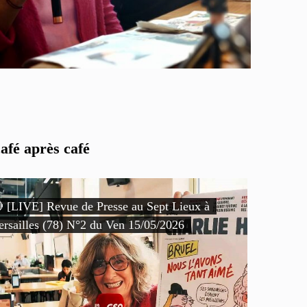
afé après café
 [LIVE] Revue de Presse au Sept Lieux à
ersailles (78) N°2 du Ven 15/05/2026