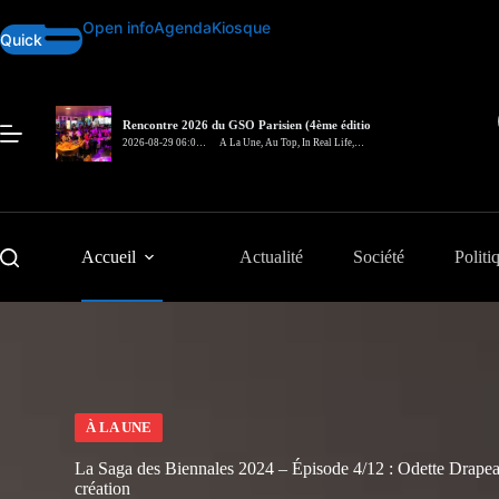
Passer
Open info
Agenda
Kiosque
au
Quick
contenu
Rencontre 2026 du GSO Parisien (4ème édition)
– In Real Life
2026-08-29 06:00
A La Une
,
Au Top
,
In Real Life
,
pm
Rencontre
Accueil
Actualité
Société
Politi
À LA UNE
La Saga des Biennales 2024 – Épisode 4/12 : Odette Drapeau,
création