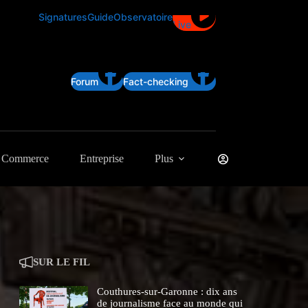
Signatures
Guide
Observatoire
Live
Forum
Fact-checking
Commerce
Entreprise
Plus
SUR LE FIL
Couthures-sur-Garonne : dix ans
de journalisme face au monde qui