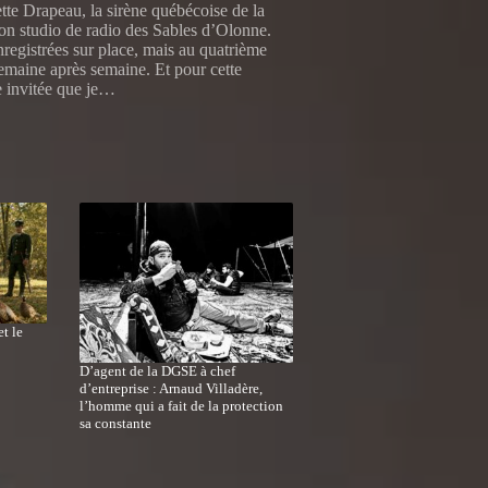
te Drapeau, la sirène québécoise de la
mon studio de radio des Sables d’Olonne.
registrées sur place, mais au quatrième
semaine après semaine. Et pour cette
e invitée que je…
t le
D’agent de la DGSE à chef
d’entreprise : Arnaud Villadère,
l’homme qui a fait de la protection
sa constante