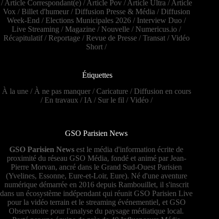
/
Article Correspondant(e)
/
Article Pov
/
Article Ultra
/
Article
Vox
/
Billet d'humeur
/
Diffusion Presse & Média
/
Diffusion
Week-End
/
Elections Municipales 2026
/
Interview Duo
/
Live Streaming
/
Magazine
/
Nouvelle
/
Numericus.io
/
Récapitulatif
/
Reportage
/
Revue de Presse
/
Transat
/
Vidéo
Short
/
Étiquettes
À la une
/
À ne pas manquer
/
Caricature
/
Diffusion en cours
/
En travaux
/
IA
/
Sur le fil
/
Vidéo
/
GSO Parisien News
GSO Parisien News
est le média d'information écrite de
proximité du réseau GSO Média, fondé et animé par Jean-
Pierre Morvan, ancré dans le Grand Sud-Ouest Parisien
(Yvelines, Essonne, Eure-et-Loir, Eure). Né d'une aventure
numérique démarrée en 2016 depuis Rambouillet, il s'inscrit
dans un écosystème indépendant qui réunit GSO Parisien Live
pour la vidéo terrain et le streaming événementiel, et GSO
Observatoire pour l'analyse du paysage médiatique local.