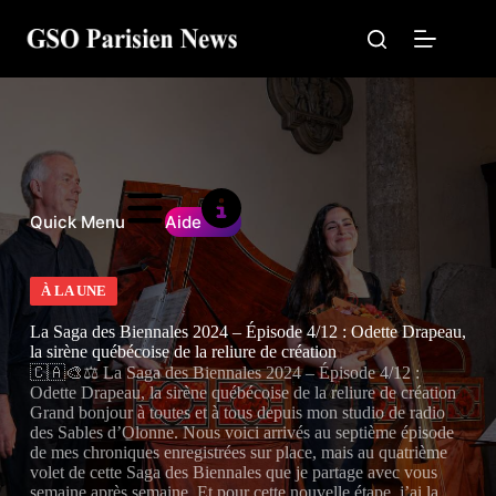
Passer
au
contenu
Quick Menu
Aide
À LA UNE
La Saga des Biennales 2024 – Épisode 4/12 : Odette Drapeau,
la sirène québécoise de la reliure de création
🇨🇦🎨⚖️ La Saga des Biennales 2024 – Épisode 4/12 :
Odette Drapeau, la sirène québécoise de la reliure de création
Grand bonjour à toutes et à tous depuis mon studio de radio
des Sables d’Olonne. Nous voici arrivés au septième épisode
de mes chroniques enregistrées sur place, mais au quatrième
volet de cette Saga des Biennales que je partage avec vous
semaine après semaine. Et pour cette nouvelle étape, j’ai la