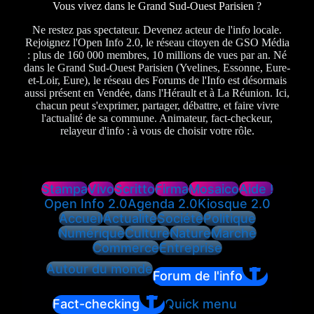
Vous vivez dans le Grand Sud-Ouest Parisien ?
Ne restez pas spectateur. Devenez acteur de l'info locale.
Rejoignez l'Open Info 2.0, le réseau citoyen de GSO Média
: plus de 160 000 membres, 10 millions de vues par an. Né
dans le Grand Sud-Ouest Parisien (Yvelines, Essonne, Eure-
et-Loir, Eure), le réseau des Forums de l'Info est désormais
aussi présent en Vendée, dans l'Hérault et à La Réunion. Ici,
chacun peut s'exprimer, partager, débattre, et faire vivre
l'actualité de sa commune. Animateur, fact-checkeur,
relayeur d'info : à vous de choisir votre rôle.
Stampa
Vivo
Scritto
Firma
Mosaico
Aide !
Open Info 2.0
Agenda 2.0
Kiosque 2.0
Accueil
Actualité
Société
Politique
Numérique
Culture
Nature
Marché
Commerce
Entreprise
Autour du monde
Forum de l'info
Fact-checking
Quick menu