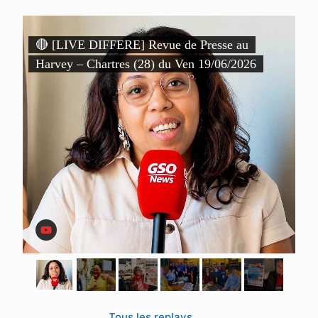
)
🔴 [LIVE DIFFERE] Revue de Presse au

Harvey – Chartres (28) du Ven 19/06/2026
P
D
Tous les replays