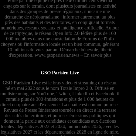
Porté par une équipe de près de 40 Influenceurs Média
engagés sur le terrain, dont plusieurs journalistes en activité
dans des groupes de presse régionaux, il incarne une
démarche de néojournalisme : informer autrement, au plus
près des habitants et des territoires, en conjuguant formats
numériques, réseaux sociaux et intelligence artificielle. Autour
de ce triptyque, le réseau Open Info 2.0 fédère plus de 160
000 membres dans une constellation de Forums de l'Info
citoyens où l'information locale est un bien commun, générant
10 millions de vues par an. Démarche bénévole, liberté
d'expression.
www.gsoparisien.news
–
En savoir plus
GSO Parisien Live
GSO Parisien Live
est le bras vidéo et streaming du réseau,
né en mai 2022 sous le nom Totale Impro 2.0. Diffusé en
multistreaming sur YouTube, Twitch, LinkedIn et Facebook, il
cumule plus de 300 émissions et plus de 1 000 heures de
direct en quatre ans d'existence. La chaîne est connue pour ses
Revues de Presse Itinérantes tournées en direct à la terrasse
des cafés du territoire, et pour ses émissions politiques qui
donnent la parole aux candidates et candidats aux élections
locales : législatives 2022 et 2024, municipales 2026, avec les
législatives 2027 et les départementales 2028 en ligne de mire.