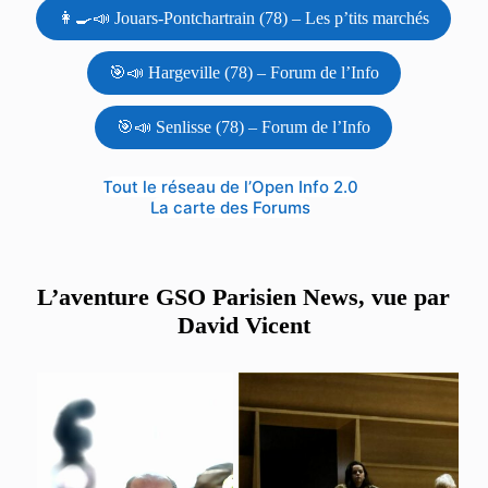
👩‍🍳📣 Jouars-Pontchartrain (78) – Les p’tits marchés
🎯📣 Hargeville (78) – Forum de l’Info
🎯📣 Senlisse (78) – Forum de l’Info
Tout le réseau de l’Open Info 2.0
La carte des Forums
L’aventure GSO Parisien News, vue par
David Vicent