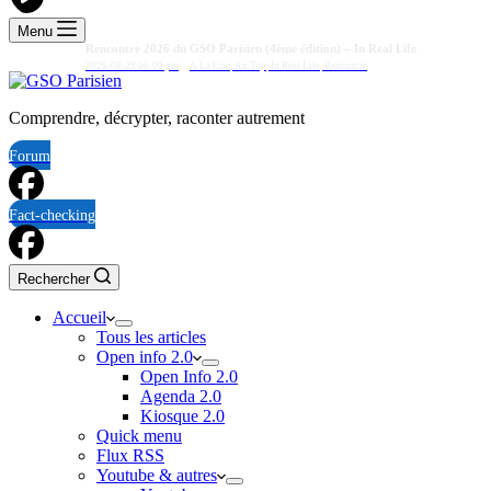
Menu
Rencontre 2026 du GSO Parisien (4ème édition) – In Real Life
2026-08-29 06:00 pm
A La Une
,
Au Top
,
In Real Life
,
Rencontre
Comprendre, décrypter, raconter autrement
Forum
Fact-checking
Rechercher
Accueil
Tous les articles
Open info 2.0
Open Info 2.0
Agenda 2.0
Kiosque 2.0
Quick menu
Flux RSS
Youtube & autres