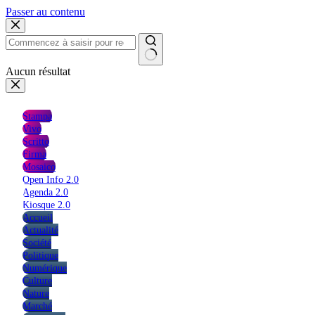
Passer au contenu
Aucun résultat
Stampa
Vivo
Scritto
Firma
Mosaico
Open Info 2.0
Agenda 2.0
Kiosque 2.0
Accueil
Actualité
Société
Politique
Numérique
Culture
Nature
Marché