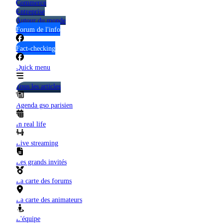
Commerce
Entreprise
Autour du monde
Forum de l'info
Fact-checking
Quick menu
Tous les articles
Agenda gso parisien
In real life
Live streaming
Les grands invités
La carte des forums
La carte des animateurs
L'équipe