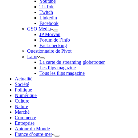
Youtube
TikTok
Twitch
Linkedin
Facebook
GSO Média
JP Morvan
Forum de l’info
Fact-checking
Questionnaire de Pivot
Labo
La carte du streaming globetrotter
Les flips magazine
Tous les flips magazine
Actualité
Société
Politique
Numérique
Culture
Nature
Marché
Commerce
Entreprise
Autour du Monde
France d’outre-mer