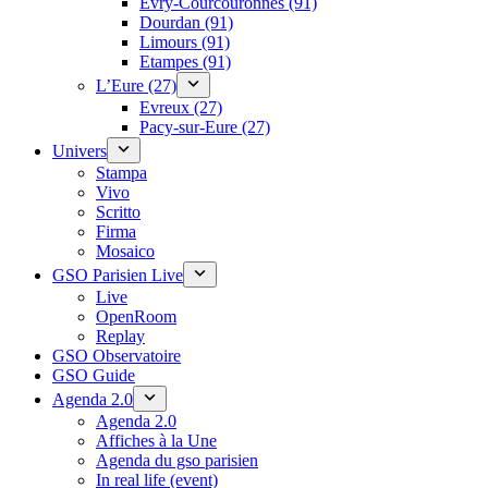
Évry-Courcouronnes (91)
Dourdan (91)
Limours (91)
Etampes (91)
L’Eure (27)
Evreux (27)
Pacy-sur-Eure (27)
Univers
Stampa
Vivo
Scritto
Firma
Mosaico
GSO Parisien Live
Live
OpenRoom
Replay
GSO Observatoire
GSO Guide
Agenda 2.0
Agenda 2.0
Affiches à la Une
Agenda du gso parisien
In real life (event)