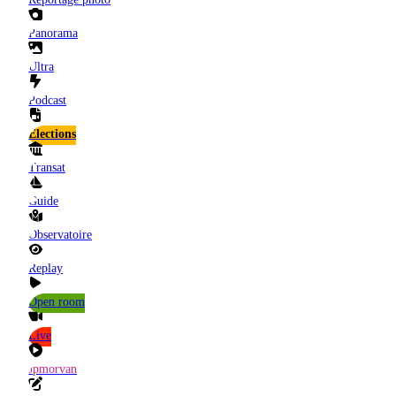
Panorama
Ultra
Podcast
Elections
Transat
Guide
Observatoire
Replay
Open room
Live
Jpmorvan