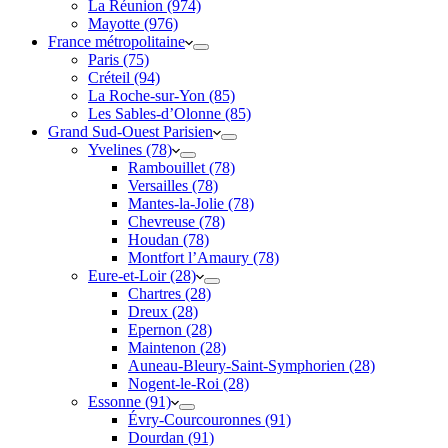
La Réunion (974)
Mayotte (976)
France métropolitaine
Paris (75)
Créteil (94)
La Roche-sur-Yon (85)
Les Sables-d’Olonne (85)
Grand Sud-Ouest Parisien
Yvelines (78)
Rambouillet (78)
Versailles (78)
Mantes-la-Jolie (78)
Chevreuse (78)
Houdan (78)
Montfort l’Amaury (78)
Eure-et-Loir (28)
Chartres (28)
Dreux (28)
Epernon (28)
Maintenon (28)
Auneau-Bleury-Saint-Symphorien (28)
Nogent-le-Roi (28)
Essonne (91)
Évry-Courcouronnes (91)
Dourdan (91)