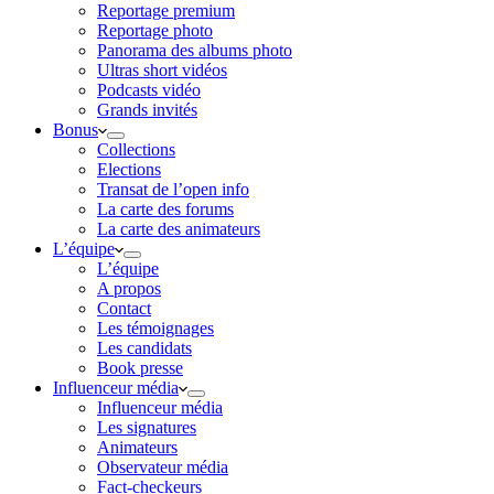
Reportage premium
Reportage photo
Panorama des albums photo
Ultras short vidéos
Podcasts vidéo
Grands invités
Bonus
Collections
Elections
Transat de l’open info
La carte des forums
La carte des animateurs
L’équipe
L’équipe
A propos
Contact
Les témoignages
Les candidats
Book presse
Influenceur média
Influenceur média
Les signatures
Animateurs
Observateur média
Fact-checkeurs