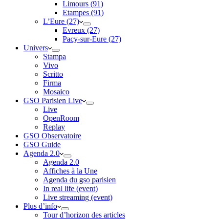
Limours (91)
Etampes (91)
L’Eure (27)
Evreux (27)
Pacy-sur-Eure (27)
Univers
Stampa
Vivo
Scritto
Firma
Mosaico
GSO Parisien Live
Live
OpenRoom
Replay
GSO Observatoire
GSO Guide
Agenda 2.0
Agenda 2.0
Affiches à la Une
Agenda du gso parisien
In real life (event)
Live streaming (event)
Plus d’info
Tour d’horizon des articles