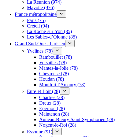
La Réunion (974)
Mayotte (976)
France métropolitaine
Paris (75)
Créteil (94)
La Roche-sur-Yon (85)
Les Sables-d’Olonne (85)
Grand Sud-Ouest Parisien
Yvelines (78)
Rambouillet (78)
Versailles (78)
Mantes-la-Jolie (78)
Chevreuse (78)
Houdan (78)
Montfort l’Amaury (78)
Eure-et-Loir (28)
Chartres (28)
Dreux (28)
Epernon (28)
Maintenon (28)
Auneau-Bleury-Saint-Symphorien (28)
Nogent-le-Roi (28)
Essonne (91)