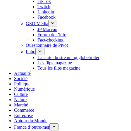
TikTok
Twitch
Linkedin
Facebook
GSO Média
JP Morvan
Forum de l’info
Fact-checking
Questionnaire de Pivot
Labo
La carte du streaming globetrotter
Les flips magazine
Tous les flips magazine
Actualité
Société
Politique
Numérique
Culture
Nature
Marché
Commerce
Entreprise
Autour du Monde
France d’outre-mer