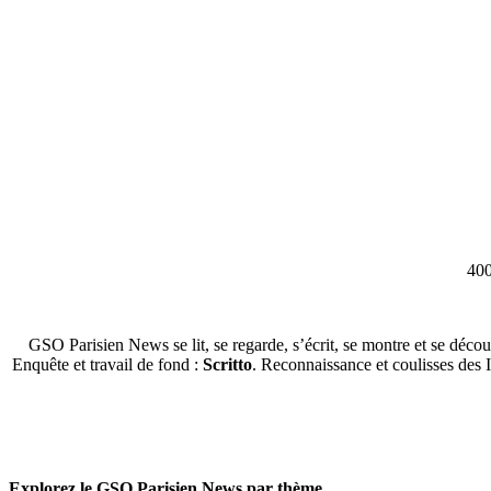
400
GSO Parisien News se lit, se regarde, s’écrit, se montre et se décou
Enquête et travail de fond :
Scritto
. Reconnaissance et coulisses des 
Explorez le GSO Parisien News par thème