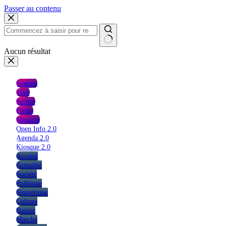
Passer au contenu
Aucun résultat
Stampa
Vivo
Scritto
Firma
Mosaico
Open Info 2.0
Agenda 2.0
Kiosque 2.0
Accueil
Actualité
Société
Politique
Numérique
Culture
Nature
Marché