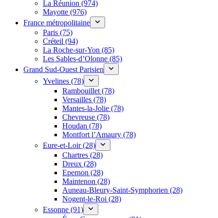
La Réunion (974)
Mayotte (976)
France métropolitaine
Paris (75)
Créteil (94)
La Roche-sur-Yon (85)
Les Sables-d’Olonne (85)
Grand Sud-Ouest Parisien
Yvelines (78)
Rambouillet (78)
Versailles (78)
Mantes-la-Jolie (78)
Chevreuse (78)
Houdan (78)
Montfort l’Amaury (78)
Eure-et-Loir (28)
Chartres (28)
Dreux (28)
Epernon (28)
Maintenon (28)
Auneau-Bleury-Saint-Symphorien (28)
Nogent-le-Roi (28)
Essonne (91)