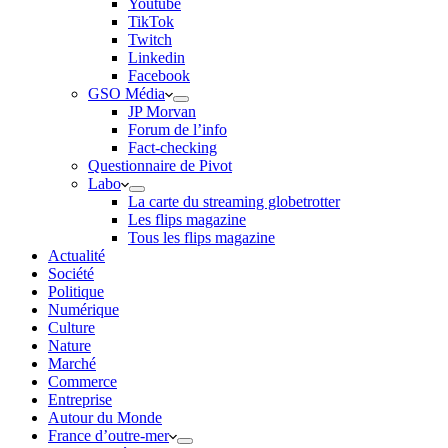
Youtube
TikTok
Twitch
Linkedin
Facebook
GSO Média
JP Morvan
Forum de l’info
Fact-checking
Questionnaire de Pivot
Labo
La carte du streaming globetrotter
Les flips magazine
Tous les flips magazine
Actualité
Société
Politique
Numérique
Culture
Nature
Marché
Commerce
Entreprise
Autour du Monde
France d’outre-mer