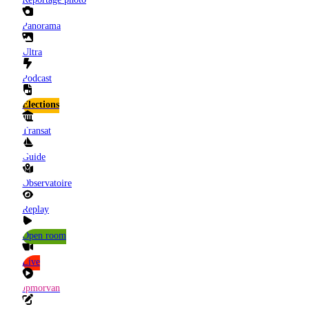
Panorama
Ultra
Podcast
Elections
Transat
Guide
Observatoire
Replay
Open room
Live
Jpmorvan