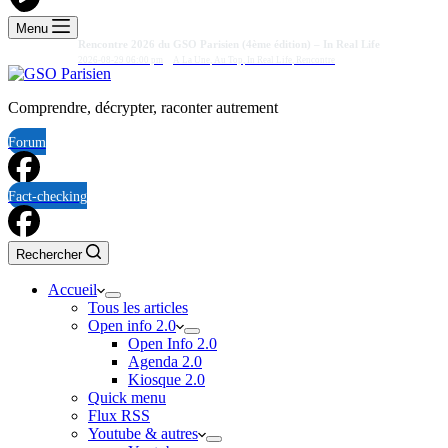
Menu
Rencontre 2026 du GSO Parisien (4ème édition) – In Real Life
2026-08-29 06:00 pm
A La Une
,
Au Top
,
In Real Life
,
Rencontre
Comprendre, décrypter, raconter autrement
Forum
Fact-checking
Rechercher
Accueil
Tous les articles
Open info 2.0
Open Info 2.0
Agenda 2.0
Kiosque 2.0
Quick menu
Flux RSS
Youtube & autres