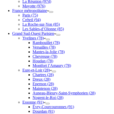
La Réunion (974)
Mayotte (976)
France métropolitaine
Paris (75)
Créteil (94)
La Roche-sur-Yon (85)
Les Sables-d’Olonne (85)
Grand Sud-Ouest Parisien
Yvelines (78)
Rambouillet (78)
Versailles (78)
Mantes-la-Jolie (78)
Chevreuse (78)
Houdan (78)
Montfort l’Amaury (78)
Eure-et-Loir (28)
Chartres (28)
Dreux (28)
Epernon (28)
Maintenon (28)
Auneau-Bleury-Saint-Symphorien (28)
Nogent-le-Roi (28)
Essonne (91)
Évry-Courcouronnes (91)
Dourdan (91)