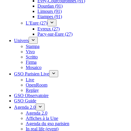
Évry-Courcouronnes (91)
Dourdan (91)
Limours (91)
Etampes (91)
L’Eure (27)
Evreux (27)
Pacy-sur-Eure (27)
Univers
Stampa
Vivo
Scritto
Firma
Mosaico
GSO Parisien Live
Live
OpenRoom
Replay
GSO Observatoire
GSO Guide
Agenda 2.0
Agenda 2.0
Affiches à la Une
Agenda du gso parisien
In real life (event)