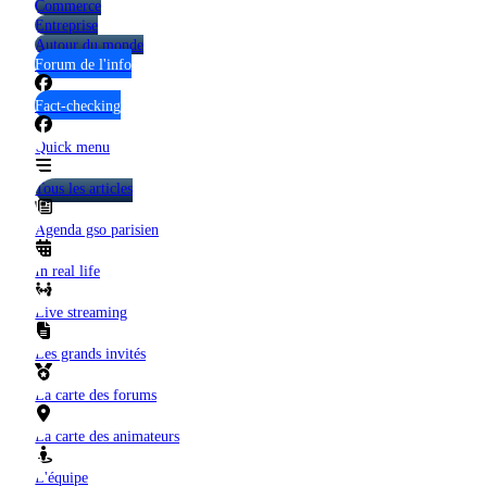
Commerce
Entreprise
Autour du monde
Forum de l'info
Fact-checking
Quick menu
Tous les articles
Agenda gso parisien
In real life
Live streaming
Les grands invités
La carte des forums
La carte des animateurs
L'équipe