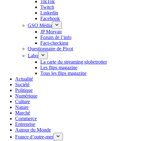
TikTok
Twitch
Linkedin
Facebook
GSO Média
JP Morvan
Forum de l’info
Fact-checking
Questionnaire de Pivot
Labo
La carte du streaming globetrotter
Les flips magazine
Tous les flips magazine
Actualité
Société
Politique
Numérique
Culture
Nature
Marché
Commerce
Entreprise
Autour du Monde
France d’outre-mer