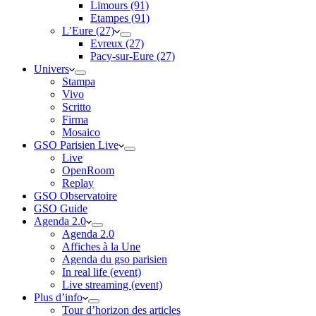
Limours (91)
Etampes (91)
L’Eure (27)
Evreux (27)
Pacy-sur-Eure (27)
Univers
Stampa
Vivo
Scritto
Firma
Mosaico
GSO Parisien Live
Live
OpenRoom
Replay
GSO Observatoire
GSO Guide
Agenda 2.0
Agenda 2.0
Affiches à la Une
Agenda du gso parisien
In real life (event)
Live streaming (event)
Plus d’info
Tour d’horizon des articles