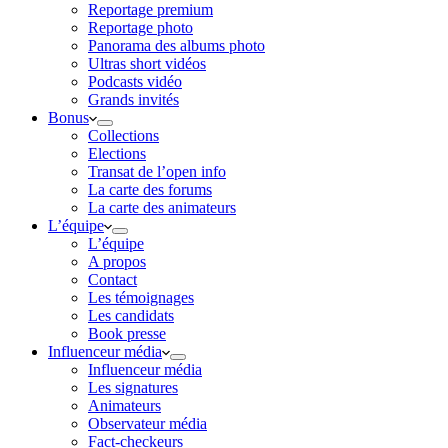
Reportage premium
Reportage photo
Panorama des albums photo
Ultras short vidéos
Podcasts vidéo
Grands invités
Bonus
Collections
Elections
Transat de l’open info
La carte des forums
La carte des animateurs
L’équipe
L’équipe
A propos
Contact
Les témoignages
Les candidats
Book presse
Influenceur média
Influenceur média
Les signatures
Animateurs
Observateur média
Fact-checkeurs