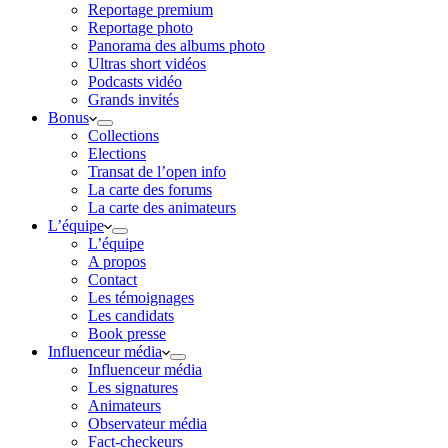
Reportage premium
Reportage photo
Panorama des albums photo
Ultras short vidéos
Podcasts vidéo
Grands invités
Bonus
Collections
Elections
Transat de l’open info
La carte des forums
La carte des animateurs
L’équipe
L’équipe
A propos
Contact
Les témoignages
Les candidats
Book presse
Influenceur média
Influenceur média
Les signatures
Animateurs
Observateur média
Fact-checkeurs