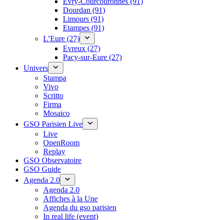
Évry-Courcouronnes (91)
Dourdan (91)
Limours (91)
Etampes (91)
L’Eure (27)
Evreux (27)
Pacy-sur-Eure (27)
Univers
Stampa
Vivo
Scritto
Firma
Mosaico
GSO Parisien Live
Live
OpenRoom
Replay
GSO Observatoire
GSO Guide
Agenda 2.0
Agenda 2.0
Affiches à la Une
Agenda du gso parisien
In real life (event)