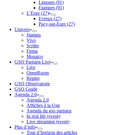
Limours (91)
Etampes (91)
L’Eure (27)
Evreux (27)
Pacy-sur-Eure (27)
Univers
Stampa
Vivo
Scritto
Firma
Mosaico
GSO Parisien Live
Live
OpenRoom
Replay
GSO Observatoire
GSO Guide
Agenda 2.0
Agenda 2.0
Affiches à la Une
Agenda du gso parisien
In real life (event)
Live streaming (event)
Plus d’info
Tour d’horizon des articles