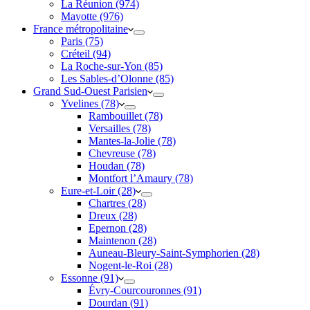
La Réunion (974)
Mayotte (976)
France métropolitaine
Paris (75)
Créteil (94)
La Roche-sur-Yon (85)
Les Sables-d’Olonne (85)
Grand Sud-Ouest Parisien
Yvelines (78)
Rambouillet (78)
Versailles (78)
Mantes-la-Jolie (78)
Chevreuse (78)
Houdan (78)
Montfort l’Amaury (78)
Eure-et-Loir (28)
Chartres (28)
Dreux (28)
Epernon (28)
Maintenon (28)
Auneau-Bleury-Saint-Symphorien (28)
Nogent-le-Roi (28)
Essonne (91)
Évry-Courcouronnes (91)
Dourdan (91)