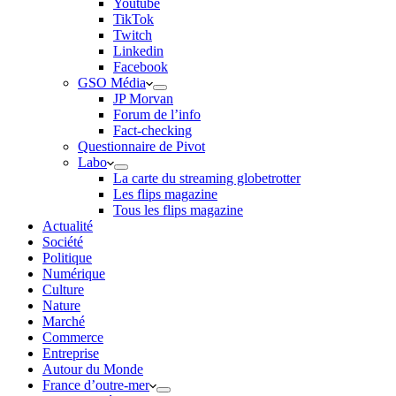
Youtube
TikTok
Twitch
Linkedin
Facebook
GSO Média
JP Morvan
Forum de l’info
Fact-checking
Questionnaire de Pivot
Labo
La carte du streaming globetrotter
Les flips magazine
Tous les flips magazine
Actualité
Société
Politique
Numérique
Culture
Nature
Marché
Commerce
Entreprise
Autour du Monde
France d’outre-mer