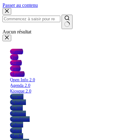
Passer au contenu
Aucun résultat
Stampa
Vivo
Scritto
Firma
Mosaico
Open Info 2.0
Agenda 2.0
Kiosque 2.0
Accueil
Actualité
Société
Politique
Numérique
Culture
Nature
Marché