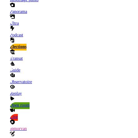
Panorama
Ultra
Podcast
Elections
Transat
Guide
Observatoire
Replay
Open room
Live
Jpmorvan