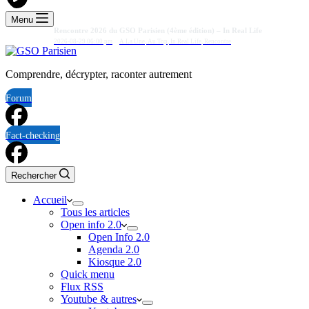
Menu
Rencontre 2026 du GSO Parisien (4ème édition) – In Real Life
2026-08-29 06:00 pm
A La Une
,
Au Top
,
In Real Life
,
Rencontre
Comprendre, décrypter, raconter autrement
Forum
Fact-checking
Rechercher
Accueil
Tous les articles
Open info 2.0
Open Info 2.0
Agenda 2.0
Kiosque 2.0
Quick menu
Flux RSS
Youtube & autres