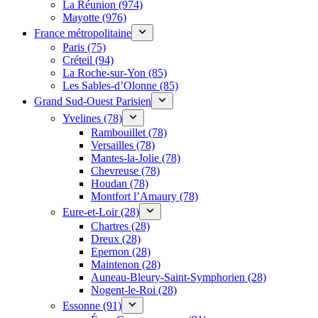
La Réunion (974)
Mayotte (976)
France métropolitaine
Paris (75)
Créteil (94)
La Roche-sur-Yon (85)
Les Sables-d’Olonne (85)
Grand Sud-Ouest Parisien
Yvelines (78)
Rambouillet (78)
Versailles (78)
Mantes-la-Jolie (78)
Chevreuse (78)
Houdan (78)
Montfort l’Amaury (78)
Eure-et-Loir (28)
Chartres (28)
Dreux (28)
Epernon (28)
Maintenon (28)
Auneau-Bleury-Saint-Symphorien (28)
Nogent-le-Roi (28)
Essonne (91)