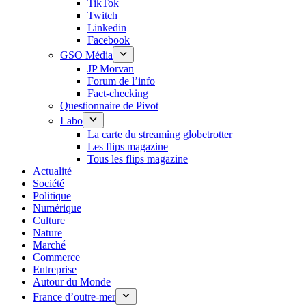
TikTok
Twitch
Linkedin
Facebook
GSO Média
JP Morvan
Forum de l’info
Fact-checking
Questionnaire de Pivot
Labo
La carte du streaming globetrotter
Les flips magazine
Tous les flips magazine
Actualité
Société
Politique
Numérique
Culture
Nature
Marché
Commerce
Entreprise
Autour du Monde
France d’outre-mer