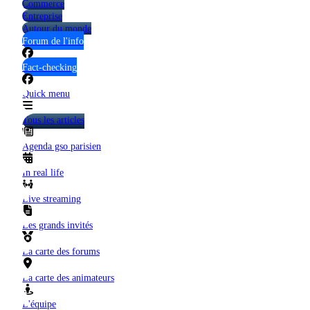
Commerce
Entreprise
Autour du monde
Forum de l'info
Fact-checking
Quick menu
Tous les articles
Agenda gso parisien
In real life
Live streaming
Les grands invités
La carte des forums
La carte des animateurs
L'équipe